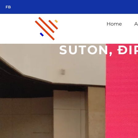
FB
Home
A
SUTON, ĐI