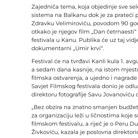
Zajedniča tema, koja objedinje sve se
sistema na Balkanu dok je za prateći
Zdravku Velimiroviću, povodom 90 godi
otkako je njegov film „Dan četrnaesti“
festivala u Kanu. Publika će uz taj vidje
dokumentarni „Umir krvi“.
Festival će na tvrđavi Kanli kula 1. av
a sedam dana kasnije, na istom mjestu
filmska ostvarenja, a ujedno i nagrade
Savjet Filmskog festivala donio je od
direktoru fotografije Savu Jovanoviću d
„Bez obzira na znatno smanjen budžet 
za organizaciju leži u ličnostima koje
filmskom festivalu, a riječ je o Peru 
Živkoviću, kazala je poslovna direktori