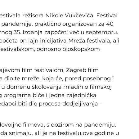
stivala režisera Nikole Vukčevića, Festival
ed pandemije, praktično organizovan za 40
rnog 35. Izdanja započeti već u septembru.
četa on lajn inicijativa Mreža festivala, ali
 festivalskom, odnosno bioskopskom
ajevom film festivalom, Zagreb film
a dio te mreže, koja će, pored posebnog i
, u domenu školovanja mladih o filmskoj
tog programa biće i jedna zajednička
daoci biti dio procesa dodjeljivanja –
i dovoljno filmova, s obzirom na pandemiju.
da snimaju, ali je na festivalu ove godine u