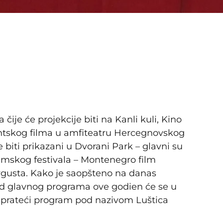
ije će projekcije biti na Kanli kuli, Kino
entskog filma u amfiteatru Hercegnovskog
će biti prikazani u Dvorani Park – glavni su
lmskog festivala – Montenegro film
. avgusta. Kako je saopšteno na danas
ed glavnog programa ove godien će se u
 i prateći program pod nazivom Luštica