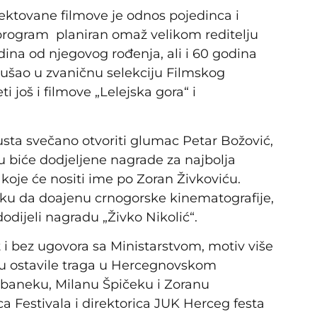
lektovane filmove je odnos pojedinca i
 program planiran omaž velikom reditelju
na od njegovog rođenja, ali i 60 godina
 ušao u zvaničnu selekciju Filmskog
ti još i filmove „Lelejska gora“ i
gusta svečano otvoriti glumac Petar Božović,
 biće dodjeljene nagrade za najbolja
 koje će nositi ime po Zoran Živkoviću.
luku da doajenu crnogorske kinematografije,
odijeli nagradu „Živko Nikolić“.
i bez ugovora sa Ministarstvom, motiv više
 su ostavile traga u Hercegnovskom
Dubaneku, Milanu Špičeku i Zoranu
ca Festivala i direktorica JUK Herceg festa