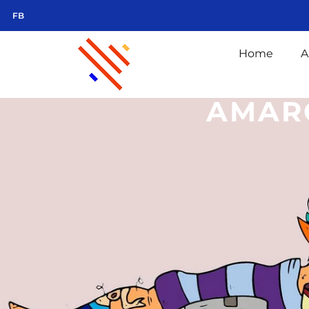
FB
Home
A
AMAR