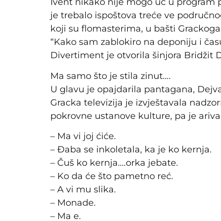
Ivent nikako nije mogo uć u program pr
je trebalo ispoštova treće ve područno
koji su flomasterima, u bašti Grackoga
“Kako sam zablokiro na deponiju i času
Divertiment je otvorila šinjora Bridži
Ma samo što je stila zinut….
U glavu je opajdarila pantagana, Dejv
Gracka televizija je izvještavala nadz
pokrovne ustanove kulture, pa je ariva
– Ma vi joj ćiće.
– Đaba se inkoletala, ka je ko kernja.
– Čuš ko kernja….orka jebate.
– Ko da će što pametno reć.
– A vi mu slika.
– Monade.
– Ma e.