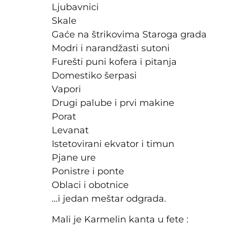
Ljubavnici
Skale
Gaće na štrikovima Staroga grada
Modri i narandžasti sutoni
Furešti puni kofera i pitanja
Domestiko šerpasi
Vapori
Drugi palube i prvi makine
Porat
Levanat
Istetovirani ekvator i timun
Pjane ure
Ponistre i ponte
Oblaci i obotnice
…i jedan meštar odgrada.
Mali je Karmelin kanta u fete :