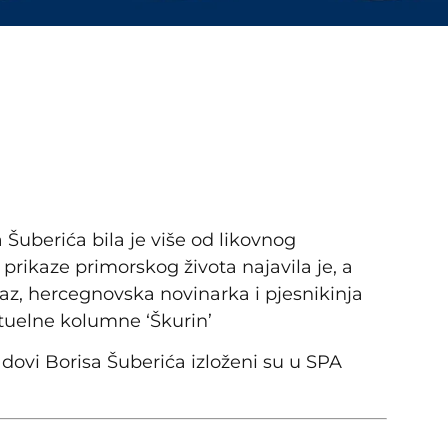
 Šuberića bila je više od likovnog
prikaze primorskog života najavila je, a
zraz, hercegnovska novinarka i pjesnikinja
ktuelne kolumne ‘Škurin’
adovi Borisa Šuberića izloženi su u SPA