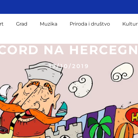
rt
Grad
Muzika
Priroda i društvo
Kultur
CORD NA HERCEGN
17/10/2019