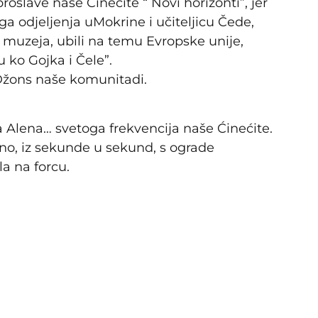
oslave naše Ćinećite “ Novi horizonti”, jer
ga odjeljenja uMokrine i učiteljicu Čede,
 muzeja, ubili na temu Evropske unije,
 ko Gojka i Čele”.
t Džons naše komunitadi.
a Alena… svetoga frekvencija naše Ćinećite.
orno, iz sekunde u sekund, s ograde
la na forcu.