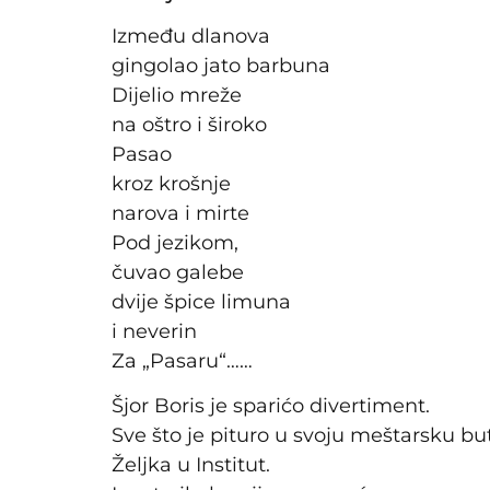
Između dlanova
gingolao jato barbuna
Dijelio mreže
na oštro i široko
Pasao
kroz krošnje
narova i mirte
Pod jezikom,
čuvao galebe
dvije špice limuna
i neverin
Za „Pasaru“……
Šjor Boris je sparićo divertiment.
Sve što je pituro u svoju meštarsku but
Željka u Institut.