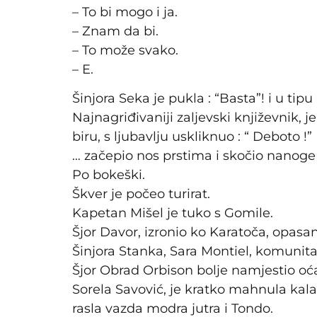
– To bi mogo i ja.
– Znam da bi.
– To može svako.
– E.
Šinjora Seka je pukla : “Basta”! i u tip
Najnagriđivaniji zaljevski književnik,
biru, s ljubavlju uskliknuo : “ Deboto !”
… začepio nos prstima i skočio nanoge
Po bokeški.
Škver je počeo turirat.
Kapetan Mišel je tuko s Gomile.
Šjor Davor, izronio ko Karatoča, opas
Šinjora Stanka, Sara Montiel, komunitad
Šjor Obrad Orbison bolje namjestio oća
Sorela Savović, je kratko mahnula kala
rasla vazda modra jutra i Tondo.