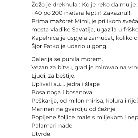
Žežo je dreknula : Ko je reko da mu j
i 40 po 200 metara leptir! Zakaznu!!!
Prima mažoret Mimi, je prilikom sveč
mosta vladike Savatija, ugazila u friško
Kapelnica je uspjela zamučat, koliko d
Šjor Fatko je udario u gong.
Galerija se punila morem.
Vezan za bitvu, grad je mirovao na vrh
Ljudi, za beštije.
Uplivali su…. jedra i šlape
Bosa noga i bosanova
Peškarija, od milon mirisa, kolura i rije
Marineri na gvardiju od čežnje
Popijene šoljice male s mlijekom i ne
Palamari nade
Utvrde