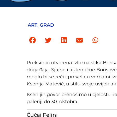
ART
,
GRAD
Preksinoć otvorena izložba slika Borisa
događaja. Sjajne i autentične Borisove 
moglo bi se reći i prevela u verbalni i
Ksenija Matović, u stilu svoje uvijek a
Ksenijin govor prenosimo u cjelosti. R
galeriji do 30. oktobra.
Ćućaj Felini