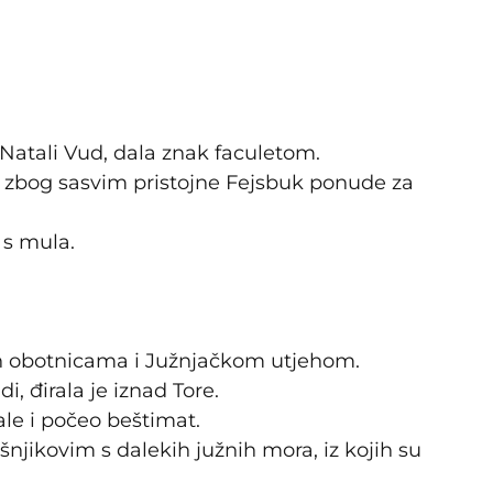
u Natali Vud, dala znak faculetom.
 je zbog sasvim pristojne Fejsbuk ponude za
 s mula.
an obotnicama i Južnjačkom utjehom.
i, đirala je iznad Tore.
le i počeo beštimat.
šnjikovim s dalekih južnih mora, iz kojih su