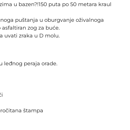
e zima u bazen?!150 puta po 50 metara kraul
anoga puštanja u oburgvanje oživalnoga
 asfaltiran zog za buće.
a uvati zraka u D molu.
u leđnog peraja orade.
či
pročitana štampa