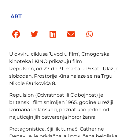
ART
U okviru ciklusa ‘Uvod u film’, Crnogorska
kinoteka i KINO prikazuju film
Repulsion, od 27. do 31. marta u 19 sati. Ulaz je
slobodan. Prostorije Kina nalaze se na Trgu
Nikole Đurkovića 8.
Repulsion (Odvratnost ili Odbojnost) je
britanski film snimljen 1965. godine u režiji
Romana Polanskog, poznat kao jedno od
najuticajnijih ostvarenja horor žanra.
Protagonistica, čiji lik tumači Catherine
Denevue, je privlačna, ali povučena belgijska