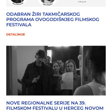
ODABRAN ŽIRI TAKMIČARSKOG
PROGRAMA OVOGODIŠNJEG FILMSKOG
FESTIVALA
DETALJNIJE
NOVE REGIONALNE SERIJE NA 39.
FILMSKOM FESTIVALU U HERCEG NOVOM