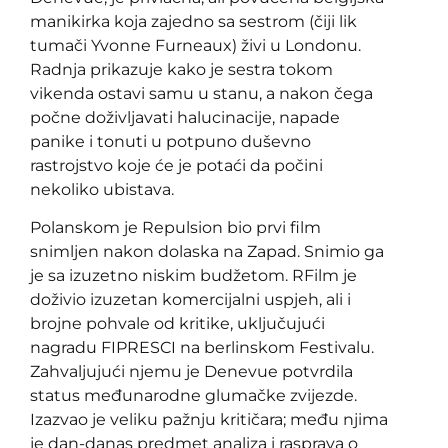
manikirka koja zajedno sa sestrom (čiji lik
tumači Yvonne Furneaux) živi u Londonu.
Radnja prikazuje kako je sestra tokom
vikenda ostavi samu u stanu, a nakon čega
počne doživljavati halucinacije, napade
panike i tonuti u potpuno duševno
rastrojstvo koje će je potaći da počini
nekoliko ubistava.
Polanskom je Repulsion bio prvi film
snimljen nakon dolaska na Zapad. Snimio ga
je sa izuzetno niskim budžetom. RFilm je
doživio izuzetan komercijalni uspjeh, ali i
brojne pohvale od kritike, uključujući
nagradu FIPRESCI na berlinskom Festivalu.
Zahvaljujući njemu je Denevue potvrdila
status međunarodne glumačke zvijezde.
Izazvao je veliku pažnju kritičara; među njima
je dan-danas predmet analiza i rasprava o