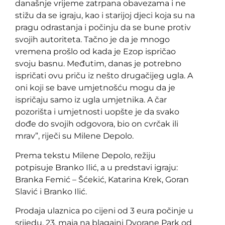
današnje vrijeme zatrpana obavezama i ne
stižu da se igraju, kao i starijoj djeci koja su na
pragu odrastanja i počinju da se bune protiv
svojih autoriteta. Tačno je da je mnogo
vremena prošlo od kada je Ezop ispričao
svoju basnu. Međutim, danas je potrebno
ispričati ovu priču iz nešto drugačijeg ugla. A
oni koji se bave umjetnošću mogu da je
ispričaju samo iz ugla umjetnika. A čar
pozorišta i umjetnosti uopšte je da svako
dođe do svojih odgovora, bio on cvrčak ili
mrav”, riječi su Milene Depolo.
Prema tekstu Milene Depolo, režiju
potpisuje Branko Ilić, a u predstavi igraju:
Branka Femić – Šćekić, Katarina Krek, Goran
Slavić i Branko Ilić.
Prodaja ulaznica po cijeni od 3 eura počinje u
srijedu, 23. maja na blagajni Dvorane Park od