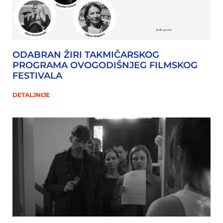
ODABRAN ŽIRI TAKMIČARSKOG
PROGRAMA OVOGODIŠNJEG FILMSKOG
FESTIVALA
DETALJNIJE