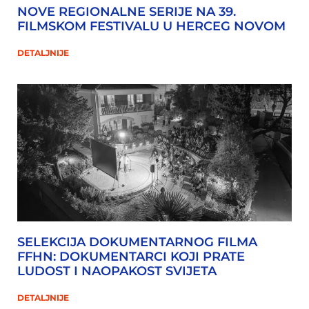
NOVE REGIONALNE SERIJE NA 39.
FILMSKOM FESTIVALU U HERCEG NOVOM
DETALJNIJE
SELEKCIJA DOKUMENTARNOG FILMA
FFHN: DOKUMENTARCI KOJI PRATE
LUDOST I NAOPAKOST SVIJETA
DETALJNIJE