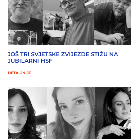
JOŠ TRI SVJETSKE ZVIJEZDE STIŽU NA
JUBILARNI HSF
DETALJNIJE