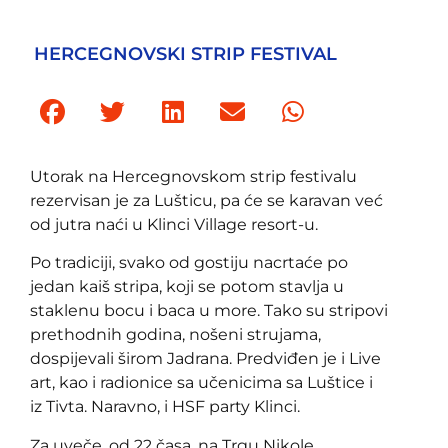
HERCEGNOVSKI STRIP FESTIVAL
Utorak na Hercegnovskom strip festivalu
rezervisan je za Lušticu, pa će se karavan već
od jutra naći u Klinci Village resort-u.
Po tradiciji, svako od gostiju nacrtaće po
jedan kaiš stripa, koji se potom stavlja u
staklenu bocu i baca u more. Tako su stripovi
prethodnih godina, nošeni strujama,
dospijevali širom Jadrana. Predviđen je i Live
art, kao i radionice sa učenicima sa Luštice i
iz Tivta. Naravno, i HSF party Klinci.
Za uveče, od 22 časa, na Trgu Nikole