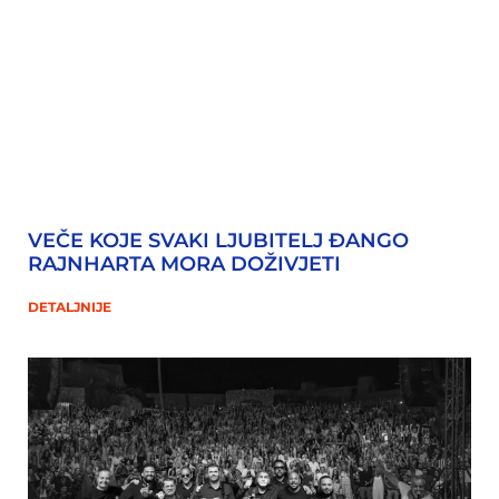
VEČE KOJE SVAKI LJUBITELJ ĐANGO
RAJNHARTA MORA DOŽIVJETI
DETALJNIJE