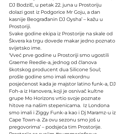
DJ BodziE, u petak 22. juna u Prostoriju
dolazi gost iz Podgorice Mr Goju, a dan
kasnije Beograđanin DJ Oysha’ – kažu u
Prostoriji.
Svake godine ekipa iz Prostorije na skale od
Škvera ka trgu dovede makar jedno poznato
svijetsko ime.
‘Vveć prve godine u Prostoriji smo ugostili
Graeme Reedie-a, jednog od članova
škotskog producent dua Silicone Soul;
prošle godine smo imali rekordnu
posjećenost kada je majstor latino funk-a, DJ
Foh-a iz Hanovera, koji je osnivač kultne
grupe Mo Horizons vrtio svoje poznate
hitove na našim stepenicama. Iz Londona
smo imali i Ziggy Funk-a kao i Dj Maramz-u iz
Cape Town-a. Za ovu sezonu smo još u
pregovorima’ – podsjeća tim Prostorije.