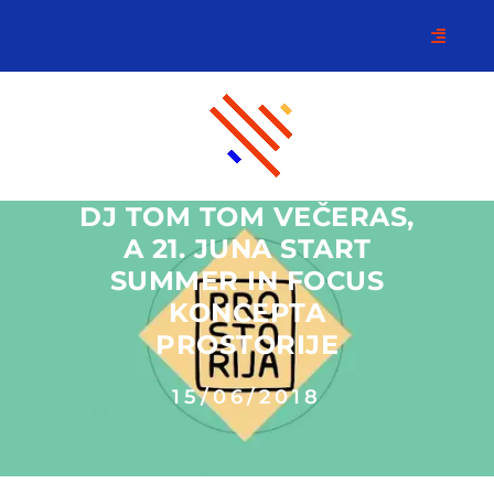
DJ TOM TOM VEČERAS,
A 21. JUNA START
SUMMER IN FOCUS
KONCEPTA
PROSTORIJE
15/06/2018