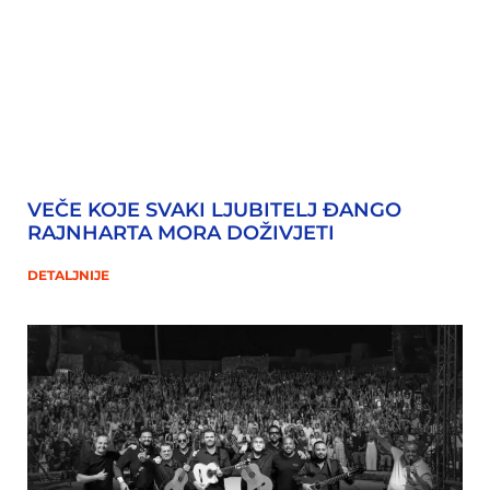
VEČE KOJE SVAKI LJUBITELJ ĐANGO
RAJNHARTA MORA DOŽIVJETI
DETALJNIJE