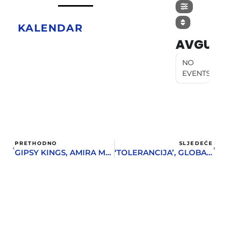
KALENDAR
AVGUST
NO
EVENTS
PRETHODNO
SLJEDEĆE
GIPSY KINGS, AMIRA MEDUNJANIN I ROSENBERG TRIO NA KANLI KULI U OKVIRU GUITAR ART SUMMER FESTA
‘TOLERANCIJA’, GLOBALNI PROJEKAT GRAFIČKOG DIZAJNERA MIRKA ILIĆA, KONAČNO U HERCEG NOVOM