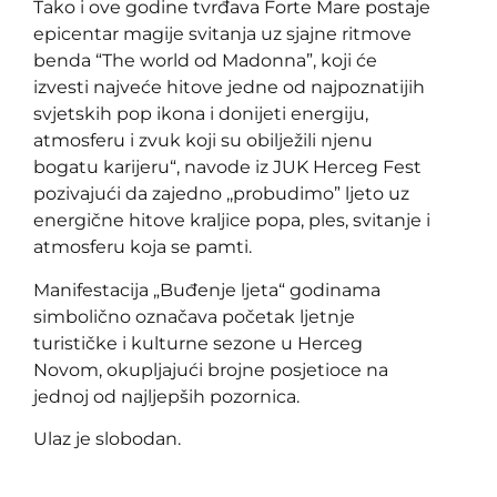
Tako i ove godine tvrđava Forte Mare postaje
epicentar magije svitanja uz sjajne ritmove
benda “The world od Madonna”, koji će
izvesti najveće hitove jedne od najpoznatijih
svjetskih pop ikona i donijeti energiju,
atmosferu i zvuk koji su obilježili njenu
bogatu karijeru“, navode iz JUK Herceg Fest
pozivajući da zajedno ,,probudimo” ljeto uz
energične hitove kraljice popa, ples, svitanje i
atmosferu koja se pamti.
Manifestacija „Buđenje ljeta“ godinama
simbolično označava početak ljetnje
turističke i kulturne sezone u Herceg
Novom, okupljajući brojne posjetioce na
jednoj od najljepših pozornica.
Ulaz je slobodan.