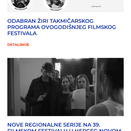
ODABRAN ŽIRI TAKMIČARSKOG
PROGRAMA OVOGODIŠNJEG FILMSKOG
FESTIVALA
DETALJNIJE
NOVE REGIONALNE SERIJE NA 39.
FILMSKOM FESTIVALU U HERCEG NOVOM