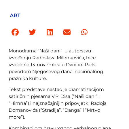
ART
Monodrama “Naši dani” u autorstvu i
izvođenju Radoslava Milenkovića, biće
izvedena 13. novembra u Dvorani Park
povodom Njegoševog dana, nacionalnog
praznika kulture.
Tekst predstave nastao je dramatizacijom
satiričnih pjesama V.P. Disa (“Naši dani” i
“Himna”) i najznačajnijih pripovjetki Radoja
Domanovića (“Stradija”, “Danga” i “Mrtvo
more”).
Kombinacijom bravuroznog verbalnog plana