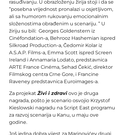
rasuđivanju. U obrazloženju žirija stoji i da se
”posebna vrijednost pronalazi u osjetljivom,
ali sa humorom rukovanju emocionalnim
složenostima obrađenim u scenariju. ” U
žiriju su bili: Georges Goldenstern iz
Cinéfondation-a, Behrooz Hashemian ispred
Silkroad Production-a, Čedomir Kolar iz
A.S.A.P. Films-a, Emma Scott ispred Screen
Ireland i Annamaria Lodato, predstavnica
ARTE France Cinéma, Sehad Čekić, direktor
Filmskog centra Crne Gore, i Francine
Raveney predstavnica Euroimages-a.
Za projekat
Živi i zdravi
ovo je druga
nagrada, pošto je scenario osvojio Krzystof
Kieslowski nagradu na Script East programu
za razvoj scenarija u Kanu, u maju ove
godine.
Još jedna dobra vijest za Marinovićev drugi