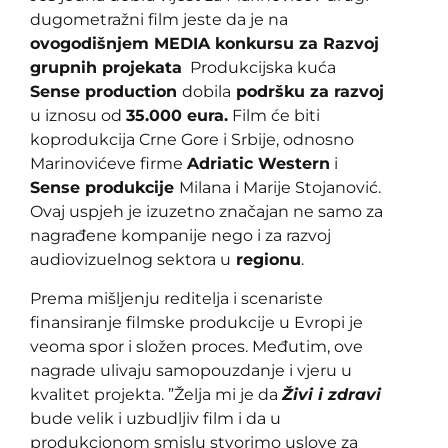
dugometražni film jeste da je na
ovogodišnjem MEDIA konkursu za Razvoj
grupnih projekata
Produkcijska kuća
Sense production
dobila
podršku za razvoj
u iznosu od
35.000 eura.
Film će biti
koprodukcija Crne Gore i Srbije, odnosno
Marinovićeve firme
Adriatic Western
i
Sense produkcije
Milana i Marije Stojanović.
Ovaj uspjeh je izuzetno značajan ne samo za
nagrađene kompanije nego i za razvoj
audiovizuelnog sektora u
regionu
.
Prema mišljenju reditelja i scenariste
finansiranje filmske produkcije u Evropi je
veoma spor i složen proces. Međutim, ove
nagrade ulivaju samopouzdanje i vjeru u
kvalitet projekta. ”Želja mi je da
Živi i zdravi
bude velik i uzbudljiv film i da u
produkcionom smislu stvorimo uslove za