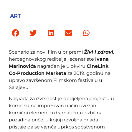
ART
Scenario za novi film u pripremi
Živi i zdravi
,
hercegnovskog reditelja i scenariste
Ivana
Marinovića
nagrađen je u okviru
CineLink
Co-Production Marketa
za 2019. godinu na
upravo završenom Filmskom festivalu u
Sarajevu.
Nagrada za izvrsnost je dodjeljena projektu u
kome su na impresivan način uvezani
komični elementi i dramatična i ozbiljna
pozadina priče, u kojoj nevoljna mlada
pristaje da se vjenča uprkos sopstvenom