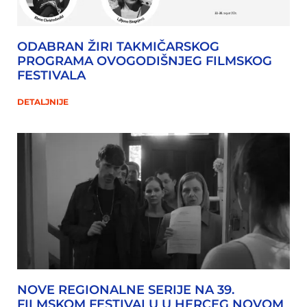
ODABRAN ŽIRI TAKMIČARSKOG
PROGRAMA OVOGODIŠNJEG FILMSKOG
FESTIVALA
DETALJNIJE
NOVE REGIONALNE SERIJE NA 39.
FILMSKOM FESTIVALU U HERCEG NOVOM