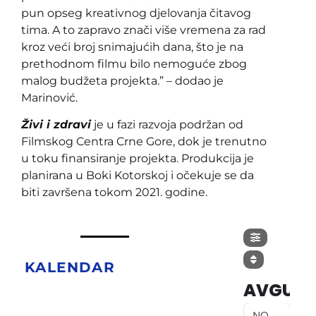
pun opseg kreativnog djelovanja čitavog
tima. A to zapravo znači više vremena za rad
kroz veći broj snimajućih dana, što je na
prethodnom filmu bilo nemoguće zbog
malog budžeta projekta.” – dodao je
Marinović.
Živi i zdravi
je u fazi razvoja podržan od
Filmskog Centra Crne Gore, dok je trenutno
u toku finansiranje projekta. Produkcija je
planirana u Boki Kotorskoj i očekuje se da
biti završena tokom 2021. godine.
KALENDAR
AVGUST
NO