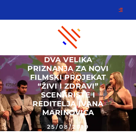
DVA VELIKA
PRIZNANJA ZA NOVI
FILMSKI PROJEKAT
“ŽIVI I ZDRAVI”
SCENARISTE I
REDITELJA IVANA
MARINOVIĆA
25/08/2019