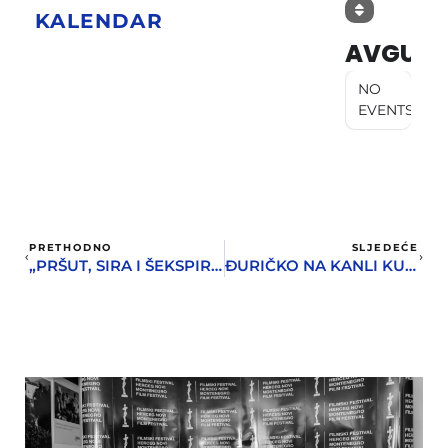
KALENDAR
AVGUST
NO
EVENTS
PRETHODNO
SLJEDEĆE
„PRŠUT, SIRA I ŠEKSPIRA“ U BAŠTI GRADSKOG MUZEJA
ĐURIČKO NA KANLI KULI – JUK HERCEG FEST I HN COOL VJERNIM ČITAOCIMA POKLANJAJU 4 ULAZNICE