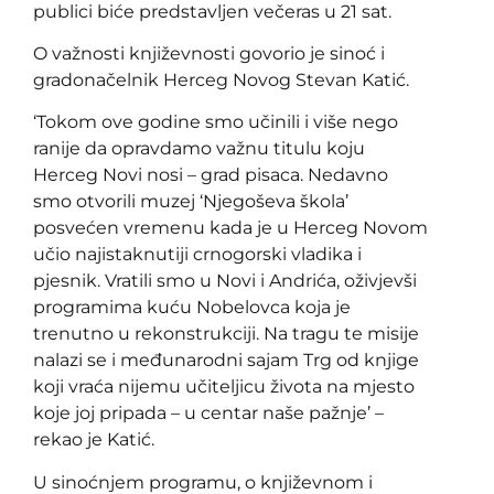
publici biće predstavljen večeras u 21 sat.
O važnosti književnosti govorio je sinoć i
gradonačelnik Herceg Novog Stevan Katić.
‘Tokom ove godine smo učinili i više nego
ranije da opravdamo važnu titulu koju
Herceg Novi nosi – grad pisaca. Nedavno
smo otvorili muzej ‘Njegoševa škola’
posvećen vremenu kada je u Herceg Novom
učio najistaknutiji crnogorski vladika i
pjesnik. Vratili smo u Novi i Andrića, oživjevši
programima kuću Nobelovca koja je
trenutno u rekonstrukciji. Na tragu te misije
nalazi se i međunarodni sajam Trg od knjige
koji vraća nijemu učiteljicu života na mjesto
koje joj pripada – u centar naše pažnje’ –
rekao je Katić.
U sinoćnjem programu, o književnom i