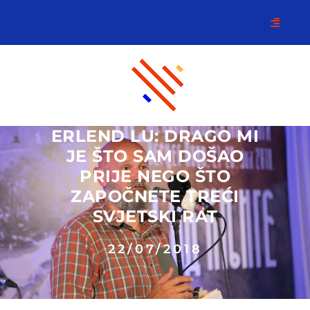
ERLEND LU: DRAGO MI
JE ŠTO SAM DOŠAO
PRIJE NEGO ŠTO
ZAPOČNETE TREĆI
SVJETSKI RAT
22/07/2018