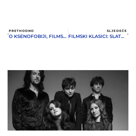
PRETHODNO
SLJEDEĆE
O KSENOFOBIJI, FILMSKIM JEZIKOM
FILMSKI KLASICI: SLATKI MIRIS USPJEHA