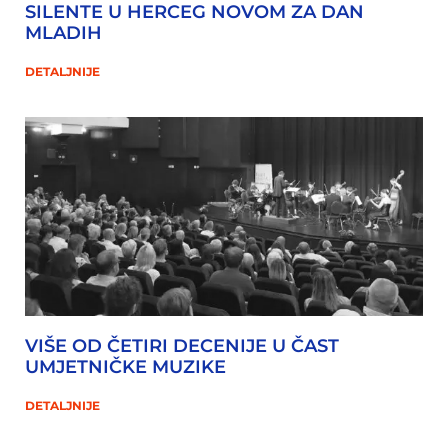
SILENTE U HERCEG NOVOM ZA DAN
MLADIH
DETALJNIJE
VIŠE OD ČETIRI DECENIJE U ČAST
UMJETNIČKE MUZIKE
DETALJNIJE