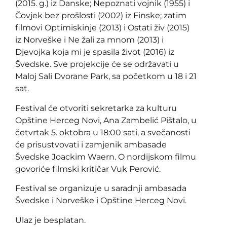
(2015. g.) iz Danske; Nepoznati vojnik (1955) i
Čovjek bez prošlosti (2002) iz Finske; zatim
filmovi Optimiskinje (2013) i Ostati živ (2015)
iz Norveške i Ne žali za mnom (2013) i
Djevojka koja mi je spasila život (2016) iz
Švedske. Sve projekcije će se održavati u
Maloj Sali Dvorane Park, sa početkom u 18 i 21
sat.
Festival će otvoriti sekretarka za kulturu
Opštine Herceg Novi, Ana Zambelić Pištalo, u
četvrtak 5. oktobra u 18:00 sati, a svečanosti
će prisustvovati i zamjenik ambasade
Švedske Joackim Waern. O nordijskom filmu
govoriće filmski kritičar Vuk Perović.
Festival se organizuje u saradnji ambasada
Švedske i Norveške i Opštine Herceg Novi.
Ulaz je besplatan.