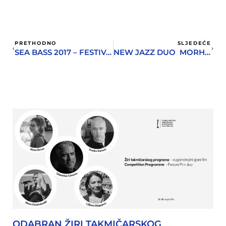
PRETHODNO
SLJEDEĆE
SEA BASS 2017 – FESTIVAL URBANE KULTURE POLOVINOM OKTOBRA
NEW JAZZ DUO MORHENTHALER/ROLLIN NA KONCERTU U HERCEG NOVOM
ODABRAN ŽIRI TAKMIČARSKOG