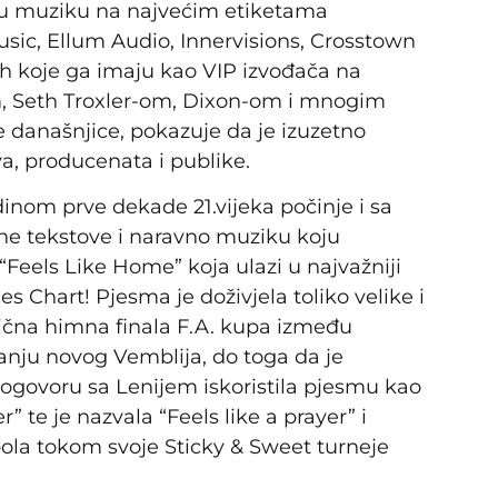
u muziku na najvećim etiketama
ic, Ellum Audio, Innervisions, Crosstown
ih koje ga imaju kao VIP izvođača na
m, Seth Troxler-om, Dixon-om i mnogim
 današnjice, pokazuje da je izuzetno
a, producenata i publike.
dinom prve dekade 21.vijeka počinje i sa
ne tekstove i naravno muziku koju
“Feels Like Home” koja ulazi u najvažniji
es Chart! Pjesma je doživjela toliko velike i
nična himna finala F.A. kupa između
anju novog Vemblija, do toga da je
ogovoru sa Lenijem iskoristila pjesmu kao
” te je nazvala “Feels like a prayer” i
pola tokom svoje Sticky & Sweet turneje