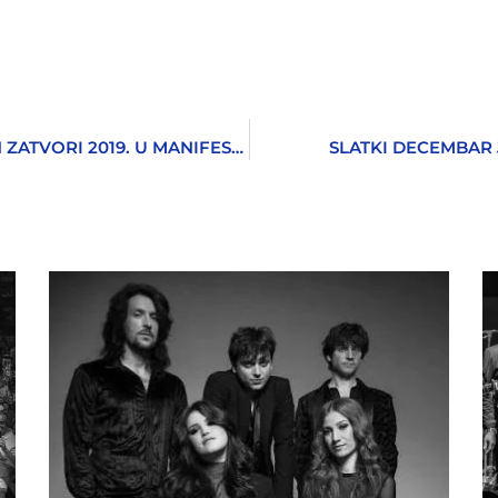
DEDA I BODZIE – DA SE NA NAJBOLJI NAČIN ZATVORI 2019. U MANIFESTU
SLATKI DECEMBAR 