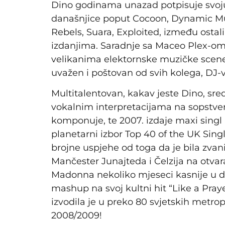
Dino godinama unazad potpisuje svoj
današnjice poput Cocoon, Dynamic Mus
Rebels, Suara, Exploited, između ostal
izdanjima. Saradnje sa Maceo Plex-o
velikanima elektornske muzičke scene
uvažen i poštovan od svih kolega, DJ-v
Multitalentovan, kakav jeste Dino, sre
vokalnim interpretacijama na sopstve
komponuje, te 2007. izdaje maxi singl 
planetarni izbor Top 40 of the UK Singl
brojne uspjehe od toga da je bila zva
Mančester Junajteda i Čelzija na otvar
Madonna nekoliko mjeseci kasnije u d
mashup na svoj kultni hit “Like a Prayer
izvodila je u preko 80 svjetskih metro
2008/2009!