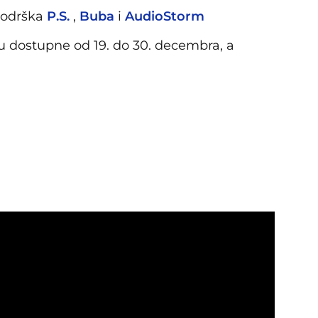
podrška
P.S.
,
Buba
i
AudioStorm
 u dostupne od 19. do 30. decembra, a