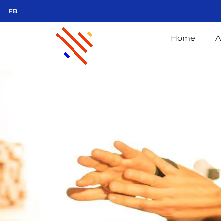
FB
Home
A
GCN DOČ