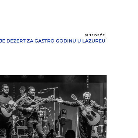
SLJEDEĆE
JE DEZERT ZA GASTRO GODINU U LAZUREU