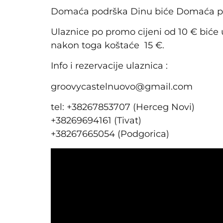
Domaća podrška Dinu biće Domaća 
Ulaznice po promo cijeni od 10 € biće
nakon toga koštaće 15 €.
Info i rezervacije ulaznica :
groovycastelnuovo@gmail.com
tel: +38267853707 (Herceg Novi)
+38269694161 (Tivat)
+38267665054 (Podgorica)