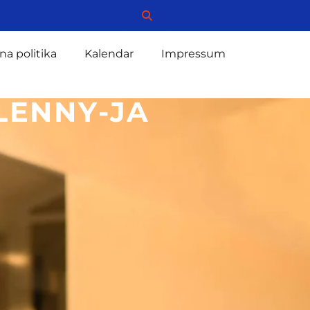
na politika
Kalendar
Impressum
LENNY-JA