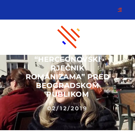
“HERCEGNOVSKI
RJEČNIK
ROMANIZAMA” PRED
BEOGRADSKOM
PUBLIKOM
02/12/2019