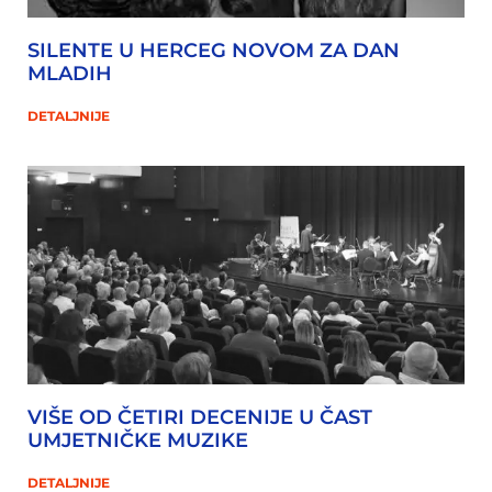
SILENTE U HERCEG NOVOM ZA DAN
MLADIH
DETALJNIJE
VIŠE OD ČETIRI DECENIJE U ČAST
UMJETNIČKE MUZIKE
DETALJNIJE