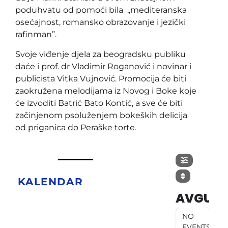
poduhvatu od pomoći bila „mediteranska
osećajnost, romansko obrazovanje i jezički
rafinman”.
Svoje viđenje djela za beogradsku publiku
daće i prof. dr Vladimir Roganović i novinar i
publicista Vitka Vujnović. Promocija će biti
zaokružena melodijama iz Novog i Boke koje
će izvoditi Batrić Bato Kontić, a sve će biti
začinjenom psoluženjem bokeških delicija
od priganica do Peraške torte.
KALENDAR
AVGUST
NO
EVENTS