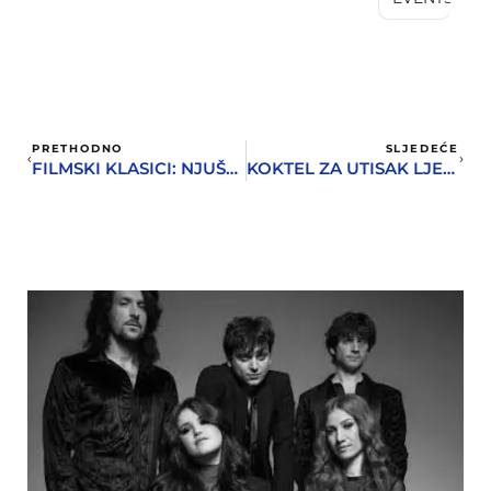
PRETHODNO
SLJEDEĆE
FILMSKI KLASICI: NJUŠKALO
KOKTEL ZA UTISAK LJETA U DECEMBRU