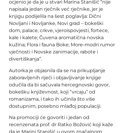
ocjenio je da je u stvari Marina Stanišić “nije
napisala jedan rječnik već rječnike, jer je
knjigu podijelila na šest poglavlja: Dični
Novljani i Novljanke, Novi grad – bokeški
dom, palace, crkve, vjeroispovjesti, fortece,
kale i kalete; Čuvena aromatična novska
kužina; Flora i fauna Boke; More-modri rumor
vječnosti i Novske zanimacije, rabote i
divertiškanja”.
Autorka je objasnila da se na prikupljanje
zaboravljenih riječi i objavljivanje knjige
odučila da bi sačuvala hercegnovski govor,
bokešku književnost, koji “vrcaju” od
romanizama, i tako ih učinila što više
dostupnim, posebno mlađoj populaciji.
Na promociji će govoriti i jedan od
recenzenata prof. dr Ratko Božović koji kaže
da je Marini Stanišić u ovom značajnom