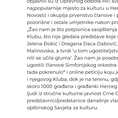
objasnili su iz Upravnog odbora HP, s
najpopularnije mjesto za kulturu u H
Novosti) i okuplja prvenstvo članove i
pozorišne i ostale umjetnike nakon pro
„Žao nam je što potpisnica saopštenja 
Klubu, što nije gledala predstave koj
Jelena Đokić i Dragana Daca Dabović, 
Malinovska, a tvrdi ’u tom ugostiteljs
niti se učila gluma’. Žao nam je pose
ugostili članove Simfonijskog orkestra
tada pokrenulo* i
online
peticiju koju 
i njegovog Kluba, dok je na terenu, gdje
skoro 1000 građana i građanki Herceg N
ljudi iz stručne kulturne javnost Crne 
predstavnici/predstanice današnje vlasti
opštinskog Savjeta za kulturu.