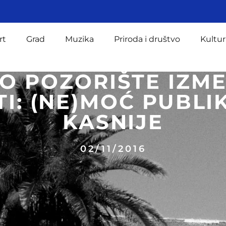
rt
Grad
Muzika
Priroda i društvo
Kultur
O POZORIŠTE IZME
I: (NE)MOĆ PUBLIK
KASNIJE
02/11/2016