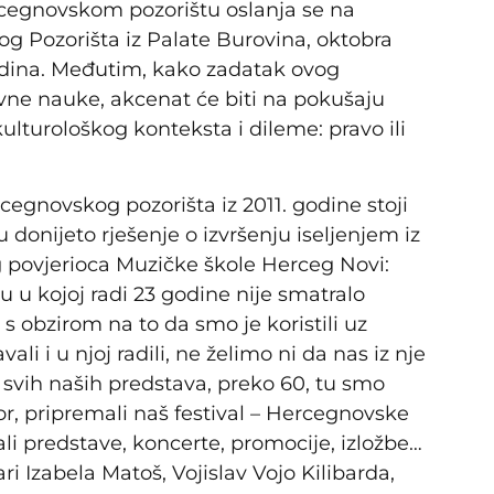
rcegnovskom pozorištu oslanja se na
og Pozorišta iz Palate Burovina, oktobra
godina. Međutim, kako zadatak ovog
avne nauke, akcenat će biti na pokušaju
lturološkog konteksta i dileme: pravo ili
novskog pozorišta iz 2011. godine stoji
nijeto rješenje o izvršenju iseljenjem iz
g povjerioca Muzičke škole Herceg Novi:
 u kojoj radi 23 godine nije smatralo
li s obzirom na to da smo je koristili uz
ali i u njoj radili, ne želimo ni da nas iz nje
e svih naših predstava, preko 60, tu smo
or, pripremali naš festival – Hercegnovske
ali predstave, koncerte, promocije, izložbe…
ari Izabela Matoš, Vojislav Vojo Kilibarda,