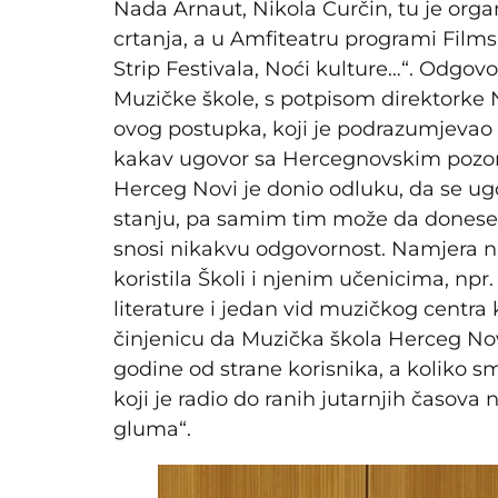
Nada Arnaut, Nikola Ćurčin, tu je orga
crtanja, a u Amfiteatru programi Film
Strip Festivala, Noći kulture…“. Odgov
Muzičke škole, s potpisom direktorke 
ovog postupka, koji je podrazumjevao i
kakav ugovor sa Hercegnovskim pozori
Herceg Novi je donio odluku, da se ugo
stanju, pa samim tim može da donese n
snosi nikakvu odgovornost. Namjera n
koristila Školi i njenim učenicima, np
literature i jedan vid muzičkog centra 
činjenicu da Muzička škola Herceg No
godine od strane korisnika, a koliko s
koji je radio do ranih jutarnjih časova n
gluma“.