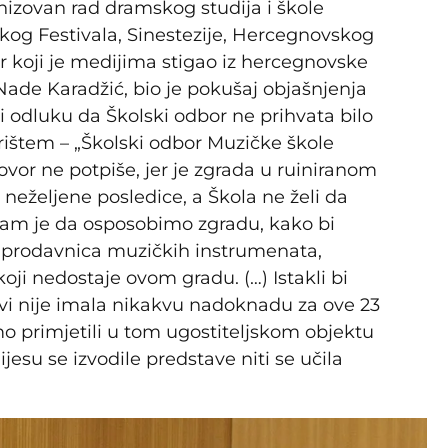
nizovan rad dramskog studija i škole
skog Festivala, Sinestezije, Hercegnovskog
or koji je medijima stigao iz hercegnovske
Nade Karadžić, bio je pokušaj objašnjenja
 odluku da Školski odbor ne prihvata bilo
štem – „Školski odbor Muzičke škole
vor ne potpiše, jer je zgrada u ruiniranom
eželjene posledice, a Škola ne želi da
am je da osposobimo zgradu, kako bi
r. prodavnica muzičkih instrumenata,
koji nedostaje ovom gradu. (…) Istakli bi
vi nije imala nikakvu nadoknadu za ove 23
mo primjetili u tom ugostiteljskom objektu
ijesu se izvodile predstave niti se učila