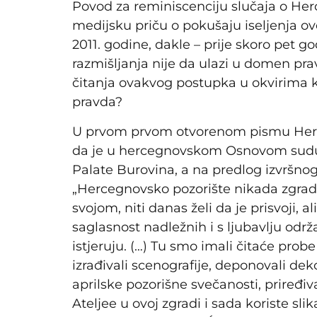
Povod za reminiscenciju slučaja o He
medijsku priču o pokušaju iseljenja ov
2011. godine, dakle – prije skoro pet 
razmišljanja nije da ulazi u domen pr
čitanja ovakvog postupka u okvirima ku
pravda?
U prvom prvom otvorenom pismu Herceg
da je u hercegnovskom Osnovom sudu do
Palate Burovina, a na predlog izvršno
„Hercegnovsko pozorište nikada zgradu
svojom, niti danas želi da je prisvoji, a
saglasnost nadležnih i s ljubavlju održav
istjeruju. (…) Tu smo imali čitaće prob
izrađivali scenografije, deponovali dek
aprilske pozorišne svečanosti, priređiv
Ateljee u ovoj zgradi i sada koriste slik