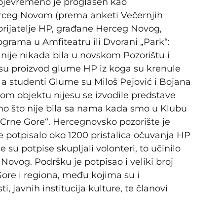
vojevremeno je proglašen kao
erceg Novom (prema anketi Večernjih
 prijatelje HP, građane Herceg Novog,
grama u Amfiteatru ili Dvorani „Park“:
nije nikada bila u novskom Pozorištu i
e su proizvod glume HP iz koga su krenule
a studenti Glume su Miloš Pejović i Bojana
tvom objektu nijesu se izvodile predstave
bno što nije bila sa nama kada smo u Klubu
 Crne Gore“. Hercegnovsko pozorište je
je potpisalo oko 1200 pristalica očuvanja HP
 su potpise skupljali volonteri, to učinilo
ovog. Podršku je potpisao i veliki broj
Gore i regiona, među kojima su i
, javnih institucija kulture, te članovi