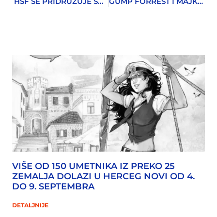
HSF SE PRIDRUŽUJE SVJETSKOM DANU SUDIJE DREDA, JUTROS U DVORANI PARK
GUMP FORREST I MAJKA MARA U RESTO-BARU JADRAN NA ŠKVERU
VIŠE OD 150 UMETNIKA IZ PREKO 25
ZEMALJA DOLAZI U HERCEG NOVI OD 4.
DO 9. SEPTEMBRA
DETALJNIJE