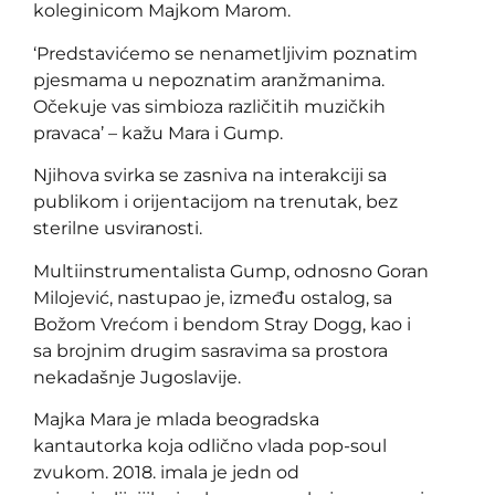
koleginicom Majkom Marom.
‘Predstavićemo se nenametljivim poznatim
pjesmama u nepoznatim aranžmanima.
Očekuje vas simbioza različitih muzičkih
pravaca’ – kažu Mara i Gump.
Njihova svirka se zasniva na interakciji sa
publikom i orijentacijom na trenutak, bez
sterilne usviranosti.
Multiinstrumentalista Gump, odnosno Goran
Milojević, nastupao je, između ostalog, sa
Božom Vrećom i bendom Stray Dogg, kao i
sa brojnim drugim sasravima sa prostora
nekadašnje Jugoslavije.
Majka Mara je mlada beogradska
kantautorka koja odlično vlada pop-soul
zvukom. 2018. imala je jedn od