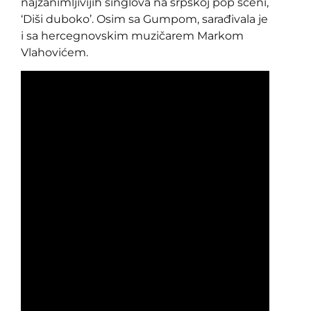
najzanimljivijih singlova na srpskoj pop sceni,
‘Diši duboko’. Osim sa Gumpom, sarađivala je
i sa hercegnovskim muzičarem Markom
Vlahovićem.