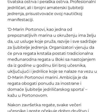
tivatska ostrva i peraška ostrva. Profesionalni
jedriličari, ali i brojni amaterski ljubitelji
jedrenja, prisustvovaće ovoj nautičkoj
manifestaciji.
‘D-Marin Portonovi, kao jedna od
prepoznatljivih marina u okruženju ima želju
da, uz usluge koje pruža, razvije i sve sadržaje
za ljubitelje jedrenja. Organizatori vjeruju da
će prva regata krstaša postati tradicionalna
međunarodna regata u Boki sa nastojanjem
da iz godine u godinu širi broj učesnika,
uključujući i jedrilice koje se nalaze na vezu u
D-Marin Portonovi marini. Ambicija je da
regata obogati ponudu za inostrane i
domaće ljubitelje jedriličarskog sporta’ –
kažu u Portonovom.
Nakon završetka regate, svake večeri
učesnike i goste očekuje dobro društvo i