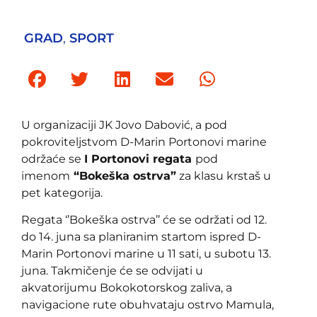
GRAD
,
SPORT
U organizaciji JK Jovo Dabović, a pod
pokroviteljstvom D-Marin Portonovi marine
održaće se
I Portonovi regata
pod
imenom
“Bokeška ostrva”
za klasu krstaš u
pet kategorija.
Regata ‘’Bokeška ostrva’’ će se održati od 12.
do 14. juna sa planiranim startom ispred D-
Marin Portonovi marine u 11 sati, u subotu 13.
juna. Takmičenje će se odvijati u
akvatorijumu Bokokotorskog zaliva, a
navigacione rute obuhvataju ostrvo Mamula,