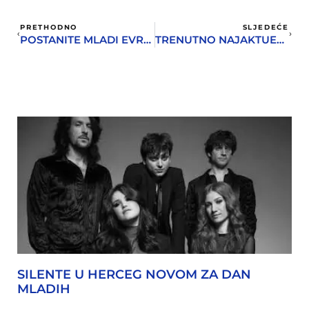
PRETHODNO
SLJEDEĆE
POSTANITE MLADI EVROPSKI AMBASADOR
TRENUTNO NAJAKTUELNIJI CRTAČ MARVELA I DC-A STIŽE NA HSF
SILENTE U HERCEG NOVOM ZA DAN
MLADIH