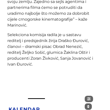
svoju zemlju. Zajedno sa sejls agentima i
partnerima filma ćemo se potruditi da
uradimo najbolje što možemo za dobrobit
cijele crnogorske kinematografije” – kaže
Marinović.
Selekciona komisija radila je u sastavu
reditelj i predsjednik žirija Draško Đurović,
članovi – dramski pisac Obrad Nenezić,
reditelj Željko Sošić, glumica Žaklina Oštir i
producenti Zoran Živković, Sanja Jovanović i
Ivan Đurović.
KALENDAR