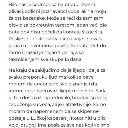
Bilo nas je sedmorica na brodu, izvrsni
plivači, odlični poznavaoci vode, ali na moju
žalost bazenske. Može se reći da sam sam
plovio sa pokretnim teretom jedan veći dio
puta dok nisu počeli da kontaju šta je šta.
Poslije je to bila ekstra ekipa koje je dizala
jedra i u neverinima poviše Kornata. Put do
tamo i nazad je trajao 7 dana, a sa
takmičenjem sve skupa 15 dana.
Na kraju da zaključimo da je lijepo i da je za
svaku preporuku ljudima koji se bave
morem da unaprijede svoje znanje i da
krenu da se bavi ovim lijepim poslom. Sada
je to i dosta uznapredovalo, brodovi su veći,
zaduženja su veća, ali je i atraktivnije. Samo
moram da napomenem da se skiper ne
postaje u Lučkoj kapetaniji Kotor niti u bilo
kojoj drugoj. Ima posla za sve nas koji volimo