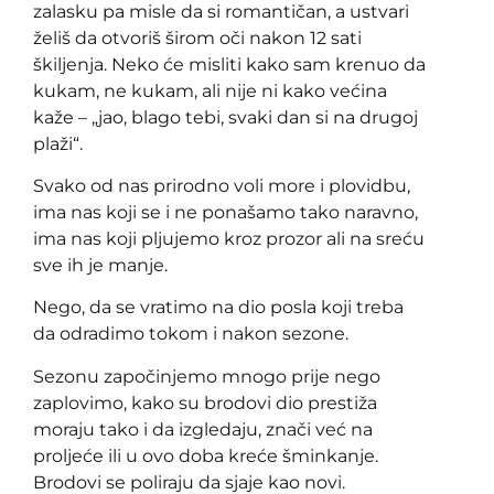
zalasku pa misle da si romantičan, a ustvari
želiš da otvoriš širom oči nakon 12 sati
škiljenja. Neko će misliti kako sam krenuo da
kukam, ne kukam, ali nije ni kako većina
kaže – „jao, blago tebi, svaki dan si na drugoj
plaži“.
Svako od nas prirodno voli more i plovidbu,
ima nas koji se i ne ponašamo tako naravno,
ima nas koji pljujemo kroz prozor ali na sreću
sve ih je manje.
Nego, da se vratimo na dio posla koji treba
da odradimo tokom i nakon sezone.
Sezonu započinjemo mnogo prije nego
zaplovimo, kako su brodovi dio prestiža
moraju tako i da izgledaju, znači već na
proljeće ili u ovo doba kreće šminkanje.
Brodovi se poliraju da sjaje kao novi.