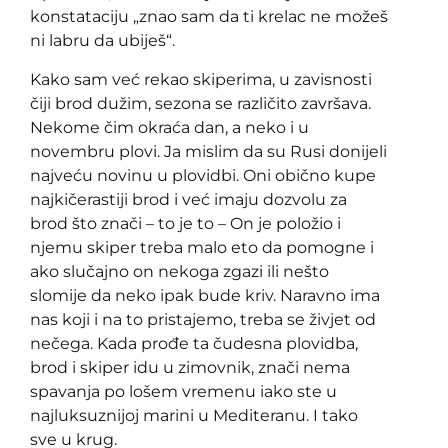
konstataciju „znao sam da ti krelac ne možeš
ni labru da ubiješ“.
Kako sam već rekao skiperima, u zavisnosti
čiji brod dužim, sezona se različito završava.
Nekome čim okraća dan, a neko i u
novembru plovi. Ja mislim da su Rusi donijeli
najveću novinu u plovidbi. Oni obično kupe
najkičerastiji brod i već imaju dozvolu za
brod što znači – to je to – On je položio i
njemu skiper treba malo eto da pomogne i
ako slučajno on nekoga zgazi ili nešto
slomije da neko ipak bude kriv. Naravno ima
nas koji i na to pristajemo, treba se živjet od
nečega. Kada prođe ta čudesna plovidba,
brod i skiper idu u zimovnik, znači nema
spavanja po lošem vremenu iako ste u
najluksuznijoj marini u Mediteranu. I tako
sve u krug.