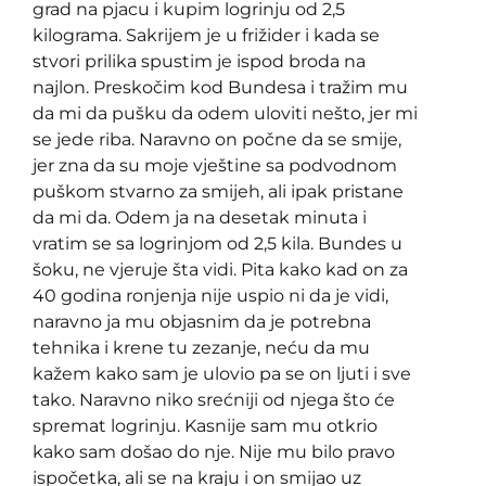
grad na pjacu i kupim logrinju od 2,5
kilograma. Sakrijem je u frižider i kada se
stvori prilika spustim je ispod broda na
najlon. Preskočim kod Bundesa i tražim mu
da mi da pušku da odem uloviti nešto, jer mi
se jede riba. Naravno on počne da se smije,
jer zna da su moje vještine sa podvodnom
puškom stvarno za smijeh, ali ipak pristane
da mi da. Odem ja na desetak minuta i
vratim se sa logrinjom od 2,5 kila. Bundes u
šoku, ne vjeruje šta vidi. Pita kako kad on za
40 godina ronjenja nije uspio ni da je vidi,
naravno ja mu objasnim da je potrebna
tehnika i krene tu zezanje, neću da mu
kažem kako sam je ulovio pa se on ljuti i sve
tako. Naravno niko srećniji od njega što će
spremat logrinju. Kasnije sam mu otkrio
kako sam došao do nje. Nije mu bilo pravo
ispočetka, ali se na kraju i on smijao uz