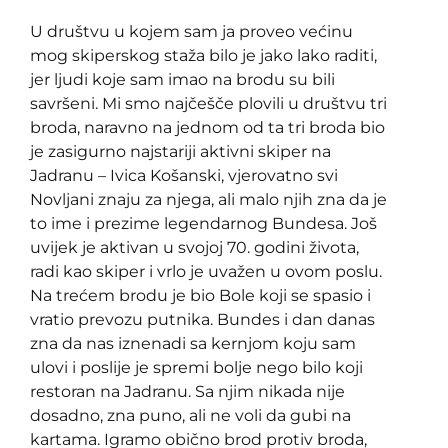
U društvu u kojem sam ja proveo većinu
mog skiperskog staža bilo je jako lako raditi,
jer ljudi koje sam imao na brodu su bili
savršeni. Mi smo najčešče plovili u društvu tri
broda, naravno na jednom od ta tri broda bio
je zasigurno najstariji aktivni skiper na
Jadranu – Ivica Košanski, vjerovatno svi
Novljani znaju za njega, ali malo njih zna da je
to ime i prezime legendarnog Bundesa. Još
uvijek je aktivan u svojoj 70. godini života,
radi kao skiper i vrlo je uvažen u ovom poslu.
Na trećem brodu je bio Bole koji se spasio i
vratio prevozu putnika. Bundes i dan danas
zna da nas iznenadi sa kernjom koju sam
ulovi i poslije je spremi bolje nego bilo koji
restoran na Jadranu. Sa njim nikada nije
dosadno, zna puno, ali ne voli da gubi na
kartama. Igramo obično brod protiv broda,