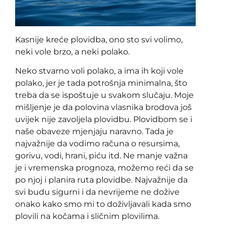
Kasnije kreće plovidba, ono sto svi volimo,
neki vole brzo, a neki polako.
Neko stvarno voli polako, a ima ih koji vole
polako, jer je tada potrošnja minimalna, što
treba da se ispoštuje u svakom slučaju. Moje
mišljenje je da polovina vlasnika brodova još
uvijek nije zavoljela plovidbu. Plovidbom se i
naše obaveze mjenjaju naravno. Tada je
najvažnije da vodimo računa o resursima,
gorivu, vodi, hrani, piću itd. Ne manje važna
je i vremenska prognoza, možemo reći da se
po njoj i planira ruta plovidbe. Najvažnije da
svi budu sigurni i da nevrijeme ne dožive
onako kako smo mi to doživljavali kada smo
plovili na kočama i sličnim plovilima.