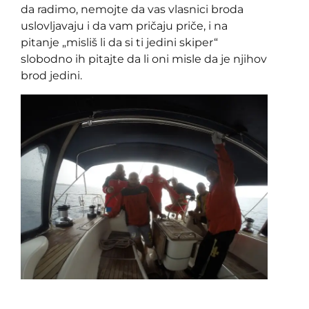
da radimo, nemojte da vas vlasnici broda
uslovljavaju i da vam pričaju priče, i na
pitanje „misliš li da si ti jedini skiper“
slobodno ih pitajte da li oni misle da je njihov
brod jedini.