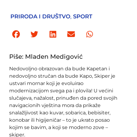
PRIRODA I DRUŠTVO
,
SPORT
Piše: Mladen Medigović
Nedovoljno obrazovan da bude Kapetan i
nedovoljno stručan da bude Kapo, Skiper je
ustvari mornar koji je evoluirao
modernizacijom svega pa i plovila! U većini
slučajeva, nažalost, prinuđen da pored svojih
navigacionih vještina mora da prikaže
snalažljivost kao kuvar, sobarica, bebisiter,
konobar ili higijeničar – to je ukrato posao
kojim se bavim, a koji se moderno zove –
skiper.