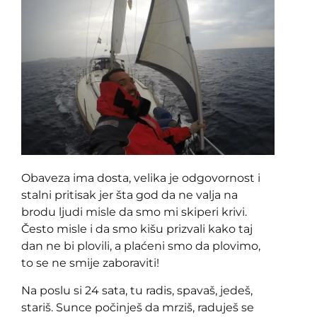
Obaveza ima dosta, velika je odgovornost i
stalni pritisak jer šta god da ne valja na
brodu ljudi misle da smo mi skiperi krivi.
Često misle i da smo kišu prizvali kako taj
dan ne bi plovili, a plaćeni smo da plovimo,
to se ne smije zaboraviti!
Na poslu si 24 sata, tu radis, spavaš, jedeš,
stariš. Sunce počinješ da mrziš, raduješ se