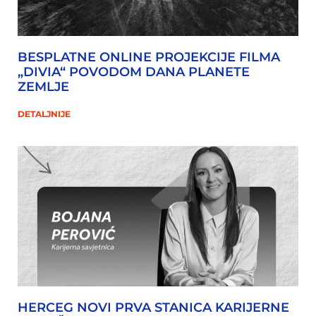
BESPLATNE ONLINE PROJEKCIJE FILMA
„DIVIA“ POVODOM DANA PLANETE
ZEMLJE
DETALJNIJE
HERCEG NOVI PRVA STANICA KARIJERNE