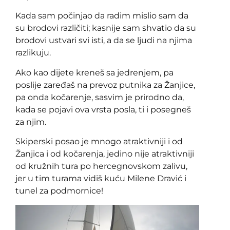
Kada sam počinjao da radim mislio sam da
su brodovi različiti; kasnije sam shvatio da su
brodovi ustvari svi isti, a da se ljudi na njima
razlikuju.
Ako kao dijete kreneš sa jedrenjem, pa
poslije zaređaš na prevoz putnika za Žanjice,
pa onda kočarenje, sasvim je prirodno da,
kada se pojavi ova vrsta posla, ti i posegneš
za njim.
Skiperski posao je mnogo atraktivniji i od
Žanjica i od kočarenja, jedino nije atraktivniji
od kružnih tura po hercegnovskom zalivu,
jer u tim turama vidiš kuću Milene Dravić i
tunel za podmornice!