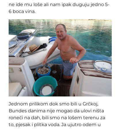
ne ide mu loše ali nam ipak duguju jedno 5-
6 boca vina.
Jednom prilikom dok smo bili u Grčkoj,
Bundes danima nije mogao da ulovi ništa
roneći na dah, bili smo na lošem terenu za
to, pjesak i plitka voda. Ja ujutro odem u