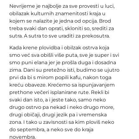
Nevrijeme je najbolje za sve provesti u luci,
obilazak kulturnih znamenitosti kraja u
kojem se nalazite je jedna od opcija. Brod
treba svaki dan oprati, skloniti so, srediti za
sutra. A sutra to sve uraditi za prekosutra.
Kada krene plovidba i obilzak ostrva koja
smo već sva obišli više puta, sve je super i svi
smo puni elana jer je prošla duga i dosadna
zima. Dani su pretežno isti, budimo se ujutro
prvi da bi s mirom popili kafu, nakon toga
kreću obaveze. Krećemo sa ispunjavanjem
prethone večeri isplanirane rute. Rekli bi
svaki dan isto, a i jeste tako, samo neko
drugo ostrvo pa nekad i neko drugo more,
drugi običaji, drugi jezik pa i vremenska
zona. I tako u zavisnosti sa kim ploviš neko
do septembra, a neko sve do kraja
novembra.