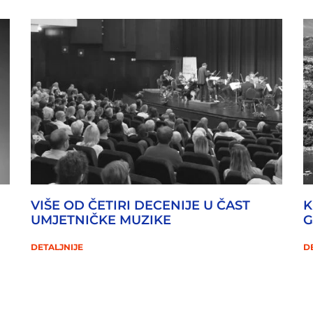
VIŠE OD ČETIRI DECENIJE U ČAST
K
UMJETNIČKE MUZIKE
G
DETALJNIJE
D