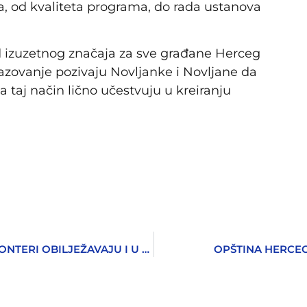
a, od kvaliteta programa, do rada ustanova
od izuzetnog značaja za sve građane Herceg
brazovanje pozivaju Novljanke i Novljane da
taj način lično učestvuju u kreiranju
MEĐUNARODNI DAN ČIŠĆENJA OBALE VOLONTERI OBILJEŽAVAJU I U HERCEG NOVOM
OPŠTINA HERCEG