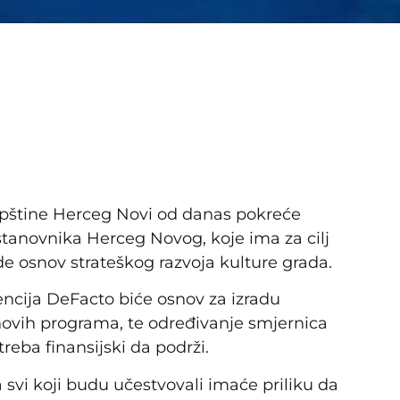
 Opštine Herceg Novi od danas pokreće
 stanovnika Herceg Novog, koje ima za cilj
e osnov strateškog razvoja kulture grada.
gencija DeFacto biće osnov za izradu
 novih programa, te određivanje smjernica
reba finansijski da podrži.
 svi koji budu učestvovali imaće priliku da