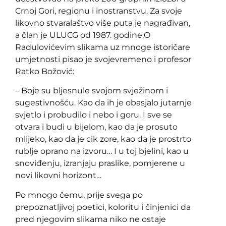
Crnoj Gori, regionu i inostranstvu. Za svoje
likovno stvaralaštvo više puta je nagrađivan,
a član je ULUCG od 1987. godine.O
Radulovićevim slikama uz mnoge istoričare
umjetnosti pisao je svojevremeno i profesor
Ratko Božović:
– Boje su bljesnule svojom svježinom i
sugestivnošću. Kao da ih je obasjalo jutarnje
svjetlo i probudilo i nebo i goru. I sve se
otvara i budi u bijelom, kao da je prosuto
mlijeko, kao da je cik zore, kao da je prostrto
rublje oprano na izvoru… I u toj bjelini, kao u
snoviđenju, izranjaju praslike, pomjerene u
novi likovni horizont…
Po mnogo čemu, prije svega po
prepoznatljivoj poetici, koloritu i činjenici da
pred njegovim slikama niko ne ostaje