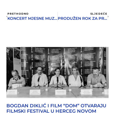
PRETHODNO
SLJEDEĆE
KONCERT MJESNE MUZIKE ĐENOVIĆ NA TRGU MARŠALA TITA
PRODUŽEN ROK ZA PRIJAVU ZA UČEŠĆE NA HERCEGNOVSKOJ LIKOVNOJ SCENI
BOGDAN DIKLIĆ I FILM “DOM” OTVARAJU
FILMSKI FESTIVAL U HERCEG NOVOM