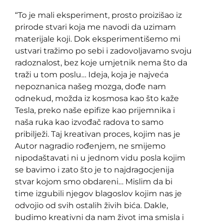
“To je mali eksperiment, prosto proizišao iz
prirode stvari koja me navodi da uzimam
materijale koji. Dok eksperimentišemo mi
ustvari tražimo po sebi i zadovoljavamo svoju
radoznalost, bez koje umjetnik nema što da
traži u tom poslu… Ideja, koja je najveća
nepoznanica našeg mozga, dođe nam
odnekud, možda iz kosmosa kao što kaže
Tesla, preko naše epifize kao prijemnika i
naša ruka kao izvođač radova to samo
pribilježi. Taj kreativan proces, kojim nas je
Autor nagradio rođenjem, ne smijemo
nipodaštavati ni u jednom vidu posla kojim
se bavimo i zato što je to najdragocjenija
stvar kojom smo obdareni… Mislim da bi
time izgubili njegov blagoslov kojim nas je
odvojio od svih ostalih živih bića. Dakle,
budimo kreativni da nam život ima smisla i