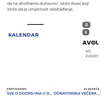
da ne atrofiramo duhovno”, ističe Kosić koji
ističe da je umjetnost oslobađanje.
KALENDAR
AVGUST
NO
EVENTS
PRETHODNO
SLJEDEĆE
SVE O DOORS-IMA U ORKINOJ ŠKOLI ROKA
DONATORSKA VEČERA ZA “SAN O BOKI”