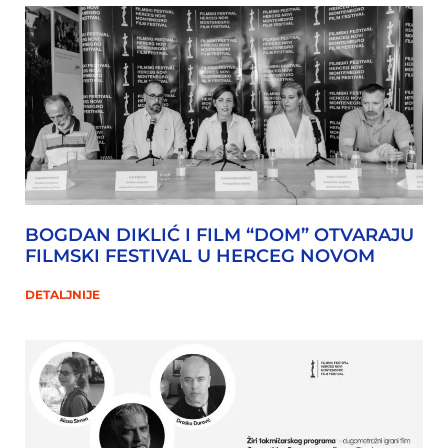
BOGDAN DIKLIĆ I FILM “DOM” OTVARAJU
FILMSKI FESTIVAL U HERCEG NOVOM
DETALJNIJE