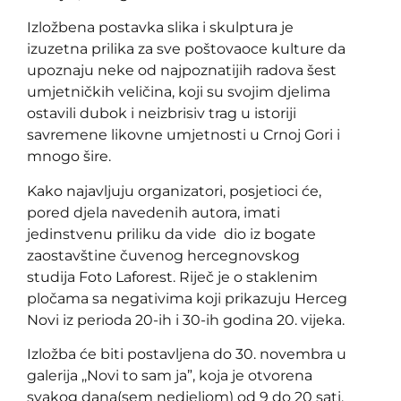
Izložbena postavka slika i skulptura je
izuzetna prilika za sve poštovaoce kulture da
upoznaju neke od najpoznatijih radova šest
umjetničkih veličina, koji su svojim djelima
ostavili dubok i neizbrisiv trag u istoriji
savremene likovne umjetnosti u Crnoj Gori i
mnogo šire.
Kako najavljuju organizatori, posjetioci će,
pored djela navedenih autora, imati
jedinstvenu priliku da vide dio iz bogate
zaostavštine čuvenog hercegnovskog
studija Foto Laforest. Riječ je o staklenim
pločama sa negativima koji prikazuju Herceg
Novi iz perioda 20-ih i 30-ih godina 20. vijeka.
Izložba će biti postavljena do 30. novembra u
galerija ,,Novi to sam ja”, koja je otvorena
svakog dana(sem nedjeljom) od 9 do 20 sati,