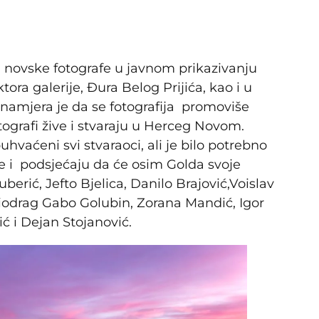
ja novske fotografe u javnom prikazivanju
tora galerije, Đura Belog Prijića, kao i u
namjera je da se fotografija promoviše
tografi žive i stvaraju u Herceg Novom.
uhvaćeni svi stvaraoci, ali je bilo potrebno
ije i podsjećaju da će osim Golda svoje
erić, Jefto Bjelica, Danilo Brajović,Voislav
Miodrag Gabo Golubin, Zorana Mandić, Igor
ć i Dejan Stojanović.