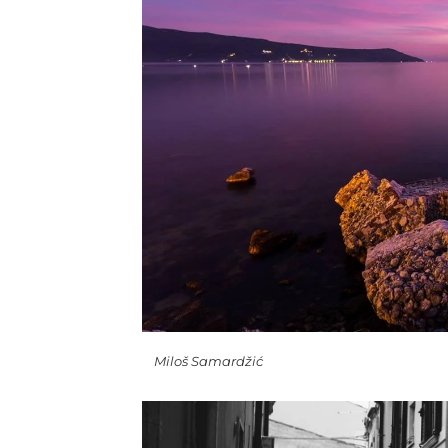
Miloš Samardžić