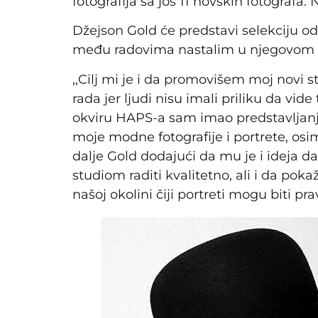
fotografija sa još 11 novskih fotografa.
Džejson Gold će predstavi selekciju od
među radovima nastalim u njegovom n
,,Cilj mi je i da promovišem moj novi
rada jer ljudi nisu imali priliku da vide
okviru HAPS-a sam imao predstavljanje 
moje modne fotografije i portrete, osi
dalje Gold dodajući da mu je i ideja 
studiom raditi kvalitetno, ali i da poka
našoj okolini čiji portreti mogu biti pr