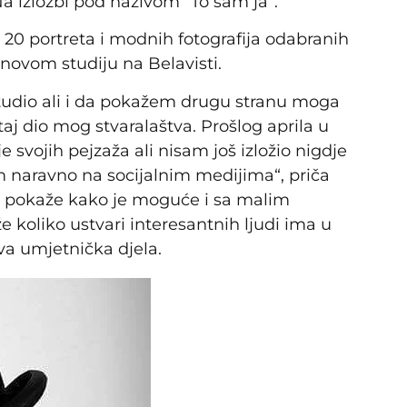
 Na izložbi pod nazivom ”To sam ja”.
 20 portreta i modnih fotografija odabranih
ovom studiju na Belavisti.
 studio ali i da pokažem drugu stranu moga
 taj dio mog stvaralaštva. Prošlog aprila u
svojih pejzaža ali nisam još izložio nigdje
m naravno na socijalnim medijima“, priča
da pokaže kako je moguće i sa malim
že koliko ustvari interesantnih ljudi ima u
ava umjetnička djela.