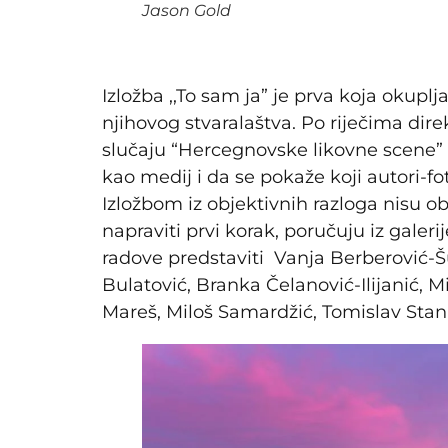
Jason Gold
Izložba ,,To sam ja” je prva koja okupl
njihovog stvaralaštva. Po riječima direk
slučaju “Hercegnovske likovne scene” 
kao medij i da se pokaže koji autori-fo
Izložbom iz objektivnih razloga nisu ob
napraviti prvi korak, poručuju iz galer
radove predstaviti Vanja Berberović-Šub
Bulatović, Branka Čelanović-Ilijanić, 
Mareš, Miloš Samardžić, Tomislav Stani