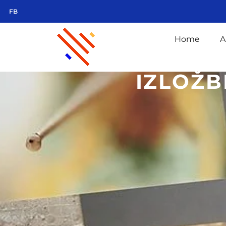
FB
Home
A
IZLOŽB