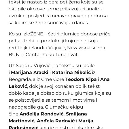
tekst je nastao iz pera pet žena koje su se
okupile oko ove teme prikazujući analizu
uzroka i posljedica neravnopravnog odnosa
sa kojim se žene suočavaju i danas.
Ko su IzloŽENE – četiri glumice donose priče
pet autorki u produkciji koju potpisuju:
rediteljka Sandra Vujović, Nezavisna scena
BUNT i Centar za kulturu Tivat.
Uz Sandru Vujović, na tekstu su radile
i
Marijana Aracki
i
Katarina Nikolić
iz
Beograda, a iz Crne Gore
Teodora Kipa
i
Ana
Leković
, dok je svoj konačan oblik tekst
dobio kada je došao do ruku glumica koje su
se poistovijetile sa temom i motivima i
nadogradile ga. Glumačku ekipu
čine
Anđelija Rondović, Smiljana
Martinović, Anđela Radović
i
Marija
Radusinović
koja je po struci akademska