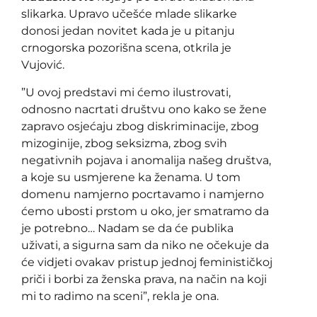
slikarka. Upravo učešće mlade slikarke
donosi jedan novitet kada je u pitanju
crnogorska pozorišna scena, otkrila je
Vujović.
”U ovoj predstavi mi ćemo ilustrovati,
odnosno nacrtati društvu ono kako se žene
zapravo osjećaju zbog diskriminacije, zbog
mizoginije, zbog seksizma, zbog svih
negativnih pojava i anomalija našeg društva,
a koje su usmjerene ka ženama. U tom
domenu namjerno pocrtavamo i namjerno
ćemo ubosti prstom u oko, jer smatramo da
je potrebno… Nadam se da će publika
uživati, a sigurna sam da niko ne očekuje da
će vidjeti ovakav pristup jednoj feminističkoj
priči i borbi za ženska prava, na način na koji
mi to radimo na sceni”, rekla je ona.