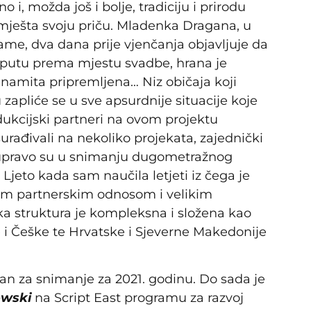
i, možda još i bolje, tradiciju i prirodu
u smješta svoju priču. Mladenka Dragana, u
me, dva dana prije vjenčanja objavljuje da
na putu prema mjestu svadbe, hrana je
inamita pripremljena… Niz običaja koji
zapliće se u sve apsurdnije situacije koje
kcijski partneri na ovom projektu
rađivali na nekoliko projekata, zajednički
 i upravo su u snimanju dugometražnog
 Ljeto kada sam naučila letjeti iz čega je
enim partnerskim odnosom i velikim
a struktura je kompleksna i složena kao
 i Češke te Hrvatske i Sjeverne Makedonije
niran za snimanje za 2021. godinu. Do sada je
owski
na Script East programu za razvoj