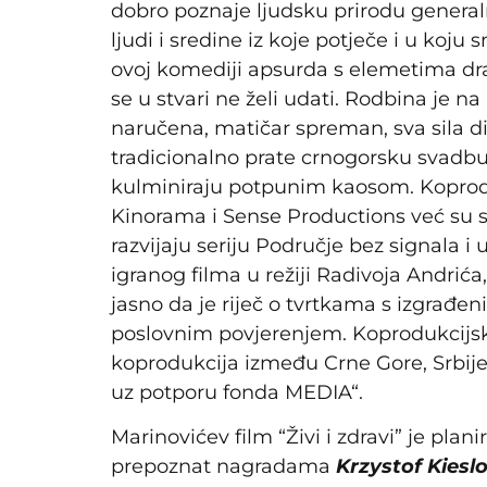
dobro poznaje ljudsku prirodu generalno 
ljudi i sredine iz koje potječe i u koj
ovoj komediji apsurda s elemetima dra
se u stvari ne želi udati. Rodbina je 
naručena, matičar spreman, sva sila d
tradicionalno prate crnogorsku svadbu 
kulminiraju potpunim kaosom. Koprodu
Kinorama i Sense Productions već su su
razvijaju seriju Područje bez signala
igranog filma u režiji Radivoja Andrića,
jasno da je riječ o tvrtkama s izgrađ
poslovnim povjerenjem. Koprodukcijsk
koprodukcija između Crne Gore, Srbije
uz potporu fonda MEDIA“.
Marinovićev film “Živi i zdravi” je pla
prepoznat nagradama
Krzystof Kiesl