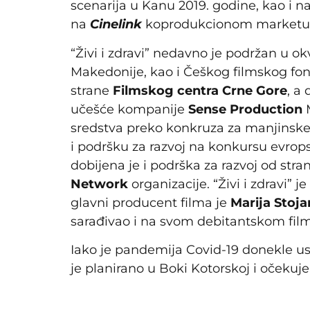
scenarija u Kanu 2019. godine, kao i n
na
Cinelink
koprodukcionom marketu u
“Živi i zdravi” nedavno je podržan u o
Makedonije, kao i Češkog filmskog fon
strane
Filmskog centra Crne Gore
, a
učešće kompanije
Sense Production
M
sredstva preko konkruza za manjinsk
i podršku za razvoj na konkursu evrops
dobijena je i podrška za razvoj od str
Network
organizacije. “Živi i zdravi” j
glavni producent filma je
Marija Stoja
sarađivao i na svom debitantskom fil
Iako je pandemija Covid-19 donekle us
je planirano u Boki Kotorskoj i očekuj