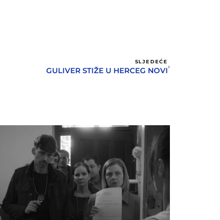
SLJEDEĆE
GULIVER STIŽE U HERCEG NOVI