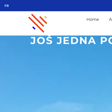
FB
Home
A
JOŠ JEDNA P