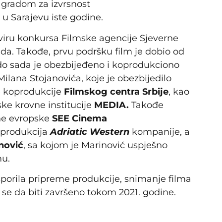
agradom za izvrsnost
 Sarajevu iste godine.
kviru konkursa Filmske agencije Sjeverne
da. Takođe, prvu podršku film je dobio od
 do sada je obezbijeđeno i koprodukciono
ilana Stojanovića, koje je obezbijedilo
e koprodukcije
Filmskog centra Srbije
, kao
ke krovne institucije
MEDIA.
Takođe
ane evropske
SEE Cinema
e produkcija
Adriatic Western
kompanije, a
nović
, sa kojom je Marinović uspješno
mu.
porila pripreme produkcije, snimanje filma
e se da biti završeno tokom 2021. godine.