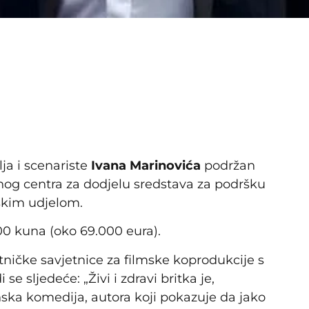
ja i scenariste
Ivana Marinovića
podržan
nog centra za dodjelu sredstava za podršku
skim udjelom.
0 kuna (oko 69.000 eura).
tničke savjetnice za filmske koprodukcije s
 sljedeće: „Živi i zdravi britka je,
ka komedija, autora koji pokazuje da jako