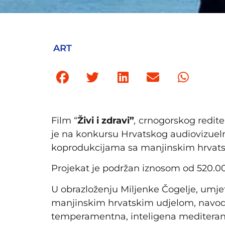
ART
Film “
Živi i zdravi”
,
crnogorskog reditel
je na konkursu Hrvatskog audiovizuel
koprodukcijama sa manjinskim hrvat
Projekat je podržan iznosom od 520.00
U obrazloženju Miljenke Čogelje, umje
manjinskim hrvatskim udjelom, navodi se
temperamentna, inteligena mediterans