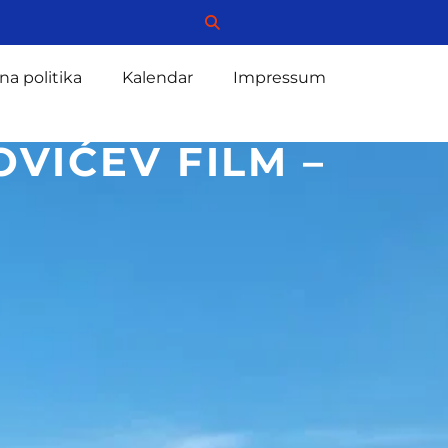
na politika
Kalendar
Impressum
VIĆEV FILM –