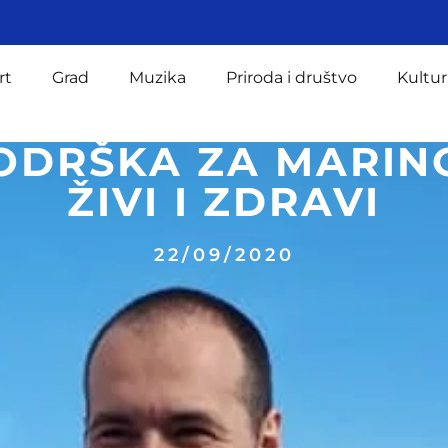
rt
Grad
Muzika
Priroda i društvo
Kultur
ODRŠKA ZA MARINO
ŽIVI I ZDRAVI
22/09/2020