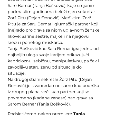
Sare Bernar (Tanja Bošković), koje u njenim
podmaklim godinama beleži njen sekretar
Žorž Pitu (Dejan Đonović). Međutim, Žorž
Pitu je za Saru Bernar i glumački partner koji
(ne)rado proigrava sa njom uglavnom ženske
likove: Sarine sestre, majke i na njegovu
sreću i ponekog muškarca.
Tanja Bošković kao Sara Bernar igra jednu od
najboljih uloga svoje karijere prikazujući
kapricioznu, sebičnu, manipulativnu, pa čak i
zavodljivu staru ženu od situacije do
situacije.
Na drugoj strani sekretar Žorž Pitu (Dejan
Đonović) je izvanredan ne samo kao podrška
iz drugog plana, već i kao partner koji se
povremeno (kada se zanese) nadigrava sa
Sarom Bernar (Tanja Bošković).
Podsjetićemo, nakon premijere
Tanja