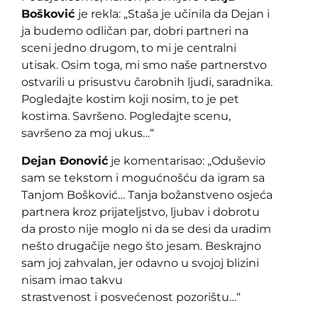
Bošković
je rekla: „
Staša je učinila da Dejan i
ja budemo odličan par, dobri partneri na
sceni jedno drugom, to mi je centralni
utisak. Osim toga, mi smo naše partnerstvo
ostvarili u prisustvu čarobnih ljudi, sar
a
dnika.
Pogl
e
dajte kostim koji nosim, to je pet
kostima. Savršeno. Pogledajte scenu,
savršeno za moj ukus…“
Dejan Đonović
je komentarisao: „
Oduševio
sam se tekstom i mogućnošću da igram sa
Tanjom Bošković… Tanja božanstveno osjeća
partnera kroz prijateljstvo, ljubav i dobrotu
da prosto nije moglo ni da se desi da uradim
nešto drugačije nego što jesam. Beskrajno
sam joj zahvalan, jer odavno u svojoj blizini
nisam imao takvu
strastvenost i posvećenost pozorištu…“