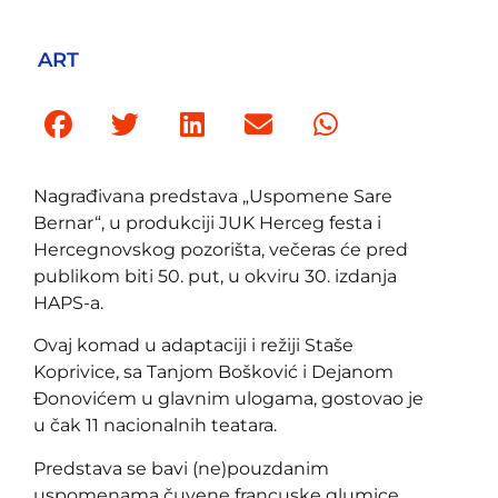
ART
Nagrađivana predstava „Uspomene Sare
Bernar“, u produkciji JUK Herceg festa i
Hercegnovskog pozorišta, večeras će pred
publikom biti 50. put, u okviru 30. izdanja
HAPS-a.
Ovaj komad u adaptaciji i režiji Staše
Koprivice, sa Tanjom Bošković i Dejanom
Đonovićem u glavnim ulogama, gostovao je
u čak 11 nacionalnih teatara.
Predstava se bavi (ne)pouzdanim
uspomenama čuvene francuske glumice