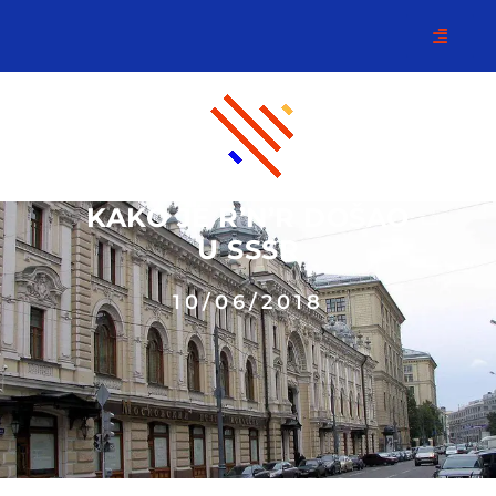
KAKO JE R’N’R DOŠAO
U SSSR
10/06/2018