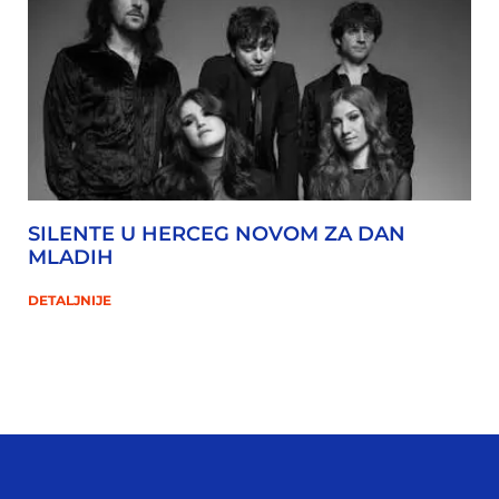
SILENTE U HERCEG NOVOM ZA DAN
MLADIH
DETALJNIJE