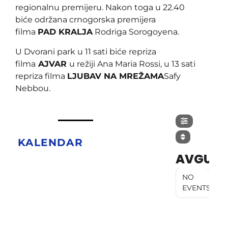
regionalnu premijeru. Nakon toga u 22.40
biće održana crnogorska premijera
filma
PAD KRALJA
Rodriga Sorogoyena.
U Dvorani park u 11 sati biće repriza
filma
AJVAR
u režiji Ana Maria Rossi, u 13 sati
repriza filma
LJUBAV NA MREŽAMA
Safy
Nebbou.
KALENDAR
AVGUST
NO
EVENTS