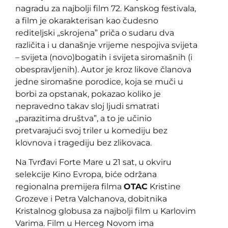
nagradu za najbolji film 72. Kanskog festivala,
a film je okarakterisan kao čudesno
rediteljski „skrojena” priča o sudaru dva
različita i u današnje vrijeme nespojiva svijeta
– svijeta (novo)bogatih i svijeta siromašnih (i
obespravljenih). Autor je kroz likove članova
jedne siromašne porodice, koja se muči u
borbi za opstanak, pokazao koliko je
nepravedno takav sloj ljudi smatrati
„parazitima društva”, a to je učinio
pretvarajući svoj triler u komediju bez
klovnova i tragediju bez zlikovaca.
Na Tvrđavi Forte Mare u 21 sat, u okviru
selekcije Kino Evropa, biće održana
regionalna premijera filma
OTAC
Kristine
Grozeve i Petra Valchanova, dobitnika
Kristalnog globusa za najbolji film u Karlovim
Varima. Film u Herceg Novom ima