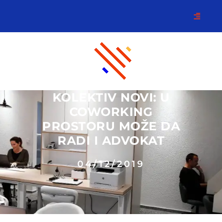
KOLEKTIV NOVI: U
COWORKING
PROSTORU MOŽE DA
RADI I ADVOKAT
04/12/2019