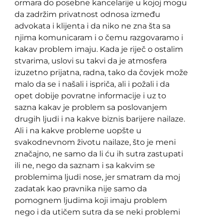
ormara do posebne kancelarije u kojoj mogu
da zadržim privatnost odnosa između
advokata i klijenta i da niko ne zna šta sa
njima komunicaram i o čemu razgovaramo i
kakav problem imaju. Kada je riječ o ostalim
stvarima, uslovi su takvi da je atmosfera
izuzetno prijatna, radna, tako da čovjek može
malo da se i našali i ispriča, ali i požali i da
opet dobije povratne informacije i uz to
sazna kakav je problem sa poslovanjem
drugih ljudi i na kakve biznis barijere nailaze.
Ali i na kakve probleme uopšte u
svakodnevnom životu nailaze, što je meni
značajno, ne samo da li ću ih sutra zastupati
ili ne, nego da saznam i sa kakvim se
problemima ljudi nose, jer smatram da moj
zadatak kao pravnika nije samo da
pomognem ljudima koji imaju problem
nego i da utičem sutra da se neki problemi