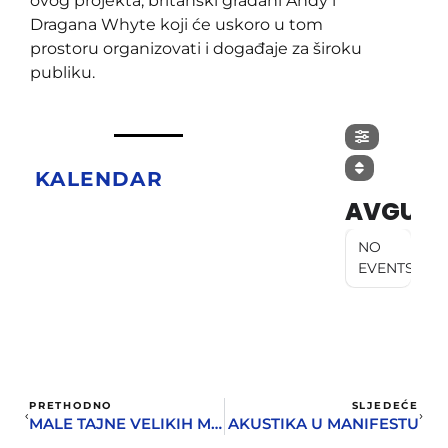
ovog projekta, britanski građani Andy i
Dragana Whyte koji će uskoro u tom
prostoru organizovati i događaje za široku
publiku.
KALENDAR
AVGUST
NO
EVENTS
PRETHODNO
SLJEDEĆE
MALE TAJNE VELIKIH MAJSTORA POSLASTIČARSTVA U SUBOTU U LAZURE MARINA&HOTEL RIZORTU
AKUSTIKA U MANIFESTU