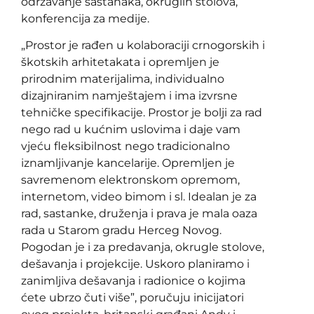
održavanje sastanaka, okruglih stolova,
konferencija za medije.
„Prostor je rađen u kolaboraciji crnogorskih i
škotskih arhitetakata i opremljen je
prirodnim materijalima, individualno
dizajniranim namještajem i ima izvrsne
tehničke specifikacije. Prostor je bolji za rad
nego rad u kućnim uslovima i daje vam
vjeću fleksibilnost nego tradicionalno
iznamljivanje kancelarije. Opremljen je
savremenom elektronskom opremom,
internetom, video bimom i sl. Idealan je za
rad, sastanke, druženja i prava je mala oaza
rada u Starom gradu Herceg Novog.
Pogodan je i za predavanja, okrugle stolove,
dešavanja i projekcije. Uskoro planiramo i
zanimljiva dešavanja i radionice o kojima
ćete ubrzo čuti više”, poručuju inicijatori