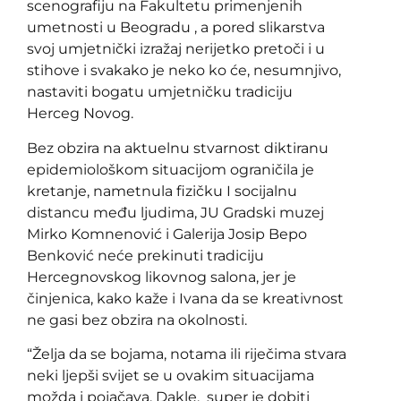
scenografiju na Fakultetu primenjenih
umetnosti u Beogradu , a pored slikarstva
svoj umjetnički izražaj nerijetko pretoči i u
stihove i svakako je neko ko će, nesumnjivo,
nastaviti bogatu umjetničku tradiciju
Herceg Novog.
Bez obzira na aktuelnu stvarnost diktiranu
epidemiološkom situacijom ograničila je
kretanje, nametnula fizičku I socijalnu
distancu među ljudima, JU Gradski muzej
Mirko Komnenović i Galerija Josip Bepo
Benković neće prekinuti tradiciju
Hercegnovskog likovnog salona, jer je
činjenica, kako kaže i Ivana da se kreativnost
ne gasi bez obzira na okolnosti.
“Želja da se bojama, notama ili riječima stvara
neki ljepši svijet se u ovakim situacijama
možda i pojačava. Dakle, super je dobiti