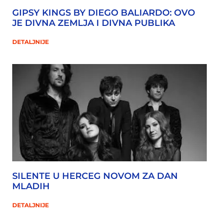
GIPSY KINGS BY DIEGO BALIARDO: OVO
JE DIVNA ZEMLJA I DIVNA PUBLIKA
DETALJNIJE
SILENTE U HERCEG NOVOM ZA DAN
MLADIH
DETALJNIJE