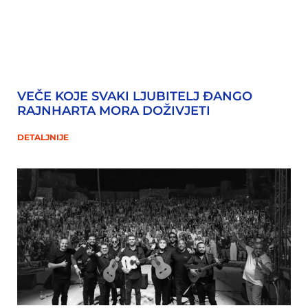
VEČE KOJE SVAKI LJUBITELJ ĐANGO
RAJNHARTA MORA DOŽIVJETI
DETALJNIJE