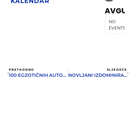
KALENDAR
AVGUST
NO
EVENTS
PRETHODNO
SLJEDEĆE
100 EGZOTIČNIH AUTOMOBILA STIŽE U PORTONOVI
NOVLJANI IZDOMINIRALI NA MUZZIK VIDEO AWARDS 2K21