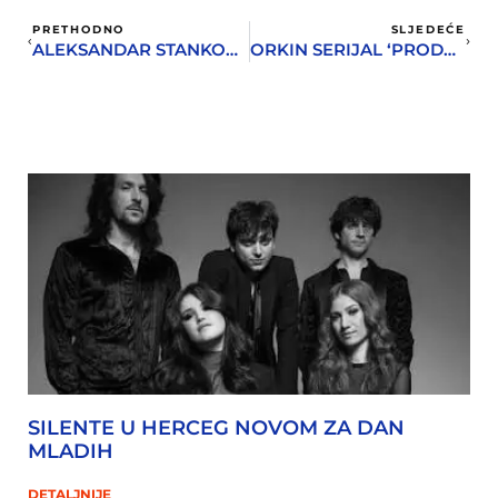
PRETHODNO
SLJEDEĆE
ALEKSANDAR STANKOVIĆ – „IZ SVOJE KOŽE: ŽIVOT SA DEPRESIJOM“
ORKIN SERIJAL ‘PRODUCENTI U ROK MUZICI’ – TOM DOWD
SILENTE U HERCEG NOVOM ZA DAN
MLADIH
DETALJNIJE