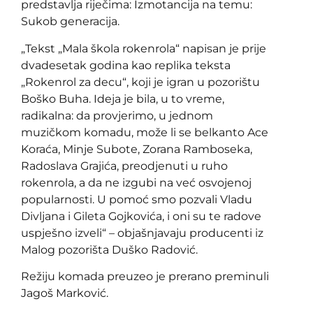
predstavlja riječima: Izmotancija na temu:
Sukob generacija.
„Tekst „Mala škola rokenrola“ napisan je prije
dvadesetak godina kao replika teksta
„Rokenrol za decu“, koji je igran u pozorištu
Boško Buha. Ideja je bila, u to vreme,
radikalna: da provjerimo, u jednom
muzičkom komadu, može li se belkanto Ace
Koraća, Minje Subote, Zorana Ramboseka,
Radoslava Grajića, preodjenuti u ruho
rokenrola, a da ne izgubi na već osvojenoj
popularnosti. U pomoć smo pozvali Vladu
Divljana i Gileta Gojkovića, i oni su te radove
uspješno izveli“ – objašnjavaju producenti iz
Malog pozorišta Duško Radović.
Režiju komada preuzeo je prerano preminuli
Jagoš Marković.