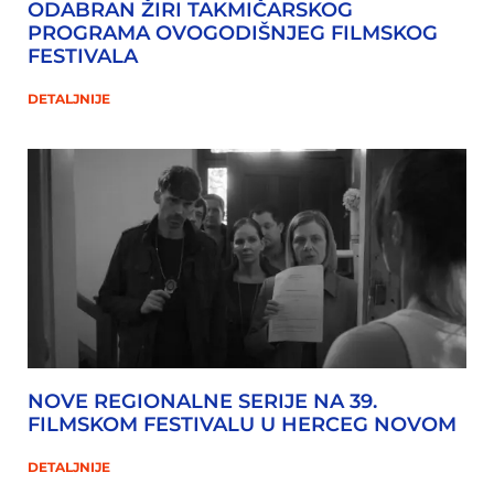
ODABRAN ŽIRI TAKMIČARSKOG
PROGRAMA OVOGODIŠNJEG FILMSKOG
FESTIVALA
DETALJNIJE
NOVE REGIONALNE SERIJE NA 39.
FILMSKOM FESTIVALU U HERCEG NOVOM
DETALJNIJE