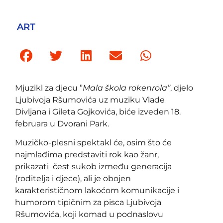
ART
Mjuzikl za djecu ”
Mala škola rokenrola”
, djelo
Ljubivoja Ršumovića uz muziku Vlade
Divljana i Gileta Gojkovića, biće izveden 18.
februara u Dvorani Park.
Muzičko-plesni spektakl će, osim što će
najmlađima predstaviti rok kao žanr,
prikazati čest sukob između generacija
(roditelja i djece), ali je obojen
karakterističnom lakoćom komunikacije i
humorom tipičnim za pisca Ljubivoja
Ršumovića, koji komad u podnaslovu