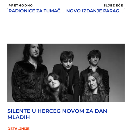
PRETHODNO
SLJEDEĆE
RADIONICE ZA TUMAČENJE BAJKI U POZORIŠTU
NOVO IZDANJE PARAGLAJDING DANA
SILENTE U HERCEG NOVOM ZA DAN
MLADIH
DETALJNIJE