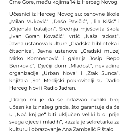
Crne Gore, među kojima 14 iz Herceg Novog.
Učesnici iz Herceg Novog su: osnovne škole
„Milan Vuković“, „Dašo Pavičić“, „Ilija Kišić“ i
„Orjenski bataljon“, Srednja mješovita škola
„Ivan Goran Kovačić“, vrtić „Naša radost“,
Javna ustanova kulture „Gradska biblioteka i
čitaonica“, Javna ustanova „Gradski muzej
Mirko Komnenović i galerija Josip Bepo
Benković“, Dječiji dom „Mladost“, nevladine
organizacije „Urban Nova“ i „Zrak Sunca“,
knjižara „So“. Medijski pokrovitelji su Radio
Herceg Novi i Radio Jadran.
„Drago mi je da se odazvao ovoliki broj
učesnika iz našeg grada, što garantuje da će
u „Noć knjige“ biti uključen veliki broj prije
svega djece i mladih“, kazala je sekretarka za
kulturu i obrazovanje Ana Zambelić Pištalo.