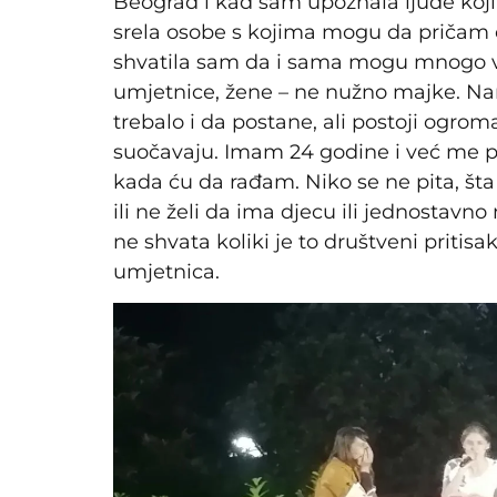
Beograd i kad sam upoznala ljude koj
srela osobe s kojima mogu da pričam o
shvatila sam da i sama mogu mnogo v
umjetnice, žene – ne nužno majke. Na
trebalo i da postane, ali postoji ogrom
suočavaju. Imam 24 godine i već me pi
kada ću da rađam. Niko se ne pita, št
ili ne želi da ima djecu ili jednostavn
ne shvata koliki je to društveni pritisak
umjetnica.