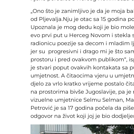
„Ono što je zanimljivo je da je moja b
od Pljevalja.Nju je otac sa 15 godina 
Upoznala je mog dedu koji je bio moler
evo prvi put u Herceg Novom i stekla s
radionicu poezije sa decom i mladim l
jer su progresivni i drago mi je što s
prostoru i pred ovakvom publikom“, is
je stvari poput ovakvih kontakata sa p
umjetnost. A čitaocima vjeru u umjetno
djelo za vrlo kratko vrijeme postalo čit
na prostorima bivše Jugoslavije, pa je 
vizuelne umjetnice Selmu Selman, Mar
Petrović je sa 17 godina počela da piše
odgovor na život koji joj je bio dodjelje