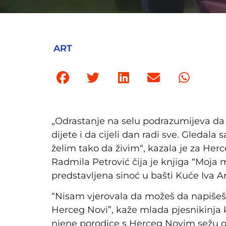
ART
„Odrastanje na selu podrazumijeva da j
dijete i da cijeli dan radi sve. Gledala
želim tako da živim“, kazala je za Her
Radmila Petrović čija je knjiga “Moj
predstavljena sinoć u bašti Kuće Iva A
“Nisam vjerovala da možeš da napišeš
Herceg Novi”, kaže mlada pjesnikinja 
njene porodice s Herceg Novim sežu 