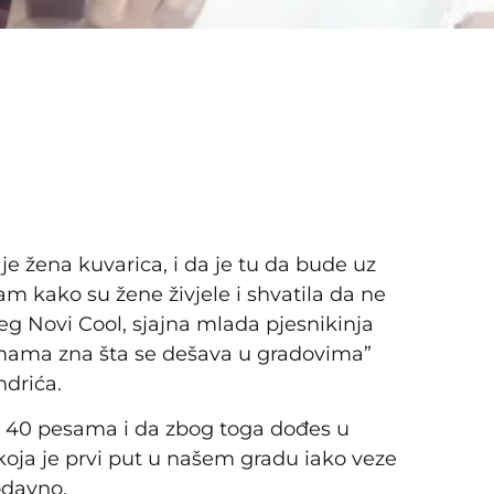
e žena kuvarica, i da je tu da bude uz
 sam kako su žene živjele i shvatila da ne
ceg Novi Cool, sjajna mlada pjesnikinja
a mama zna šta se dešava u gradovima”
ndrića.
 40 pesama i da zbog toga dođes u
koja je prvi put u našem gradu iako veze
odavno.