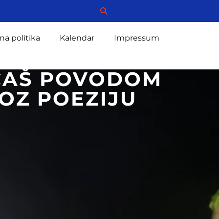
na politika
Kalendar
Impressum
EĆAŠ POVODOM
ROZ POEZIJU