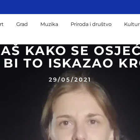
rt
Grad
Muzika
Priroda i društvo
Kultur
AŠ KAKO SE OSJ
BI TO ISKAZAO K
29/05/2021