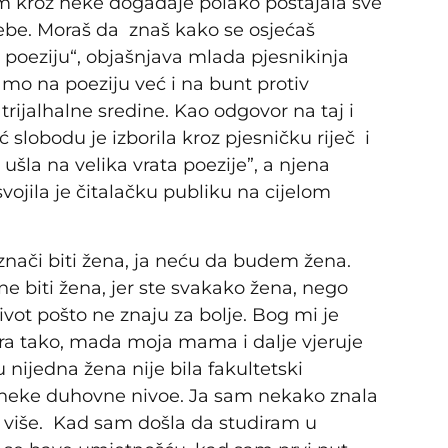
m kroz neke događaje polako postajala sve
 sebe. Moraš da znaš kako se osjećaš
poeziju“, objašnjava mlada pjesnikinja
amo na poeziju već i na bunt protiv
ijalhalne sredine. Kao odgovor na taj i
 slobodu je izborila kroz pjesničku riječ i
ušla na velika vrata poezije”, a njena
vojila je čitalačku publiku na cijelom
 znači biti žena, ja neću da budem žena.
ne biti žena, jer ste svakako žena, nego
ivot pošto ne znaju za bolje. Bog mi je
a tako, mada moja mama i dalje vjeruje
nijedna žena nije bila fakultetski
e neke duhovne nivoe. Ja sam nekako znala
 više. Kad sam došla da studiram u