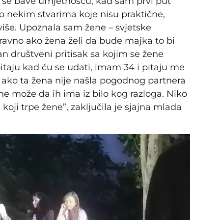
i se bave umjetnošću, kad sam prvi put
 nekim stvarima koje nisu praktične,
iše. Upoznala sam žene – svjetske
ravno ako žena želi da bude majka to bi
an društveni pritisak sa kojim se žene
taju kad ću se udati, imam 34 i pitaju me
a ako ta žena nije našla pogodnog partnera
o ne može da ih ima iz bilo kog razloga. Niko
 koji trpe žene”, zaključila je sjajna mlada