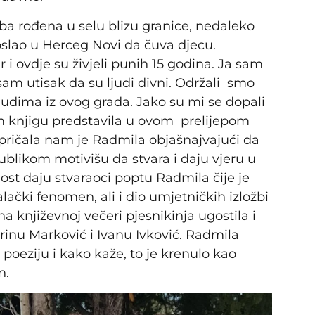
aba rođena u selu blizu granice, nedaleko
poslao u Herceg Novi da čuva djecu.
 i ovdje su živjeli punih 15 godina. Ja sam
am utisak da su ljudi divni. Održali smo
judima iz ovog grada. Jako su mi se dopali
am knjigu predstavila u ovom prelijepom
pričala nam je Radmila objašnajvajući da
ublikom motivišu da stvara i daju vjeru u
st daju stvaraoci poptu Radmila čije je
alački fenomen, ali i dio umjetničkih izložbi
na književnoj večeri pjesnikinja ugostila i
inu Marković i Ivanu Ivković. Radmila
 poeziju i kako kaže, to je krenulo kao
n.