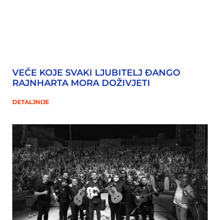
VEČE KOJE SVAKI LJUBITELJ ĐANGO
RAJNHARTA MORA DOŽIVJETI
DETALJNIJE