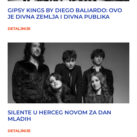
GIPSY KINGS BY DIEGO BALIARDO: OVO
JE DIVNA ZEMLJA I DIVNA PUBLIKA
DETALJNIJE
SILENTE U HERCEG NOVOM ZA DAN
MLADIH
DETALJNIJE