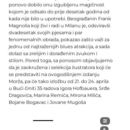
ponovo dobilo onu izgubljenu magičnost
kojom je odisalo do prije desetak godina od
kada nije bilo u upotrebi. Beograđanin Frank
Magnolia koji živi i radi u Milanu je, odsviravši
dvadesetak svojih pjesama i par
fenomenalnih obrada, pokazao zašto važi za
jednu od najtraženijih blues atrakcija, a sada
dolazi sa zrelijim i dorađenim zvukom i
stilom.
Pored toga, sa ponosom objavljujemo
da je zaokružena i selekcija ilustratora koji će
se predstaviti na ovogodišnjem izdanju
Morža, pa će tako izložbu od 21. do 24. aprila
u Bući činiti 35 radova Igora Hofbauera, Srđe
Dragovića, Marina Remića, Mirona Milića,
Bojane Bogavac i Jovane Mugoša