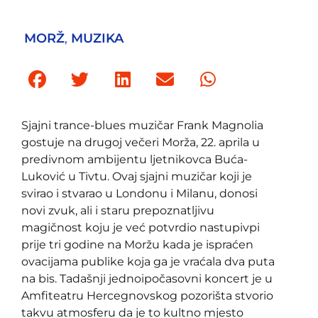
MORŽ
,
MUZIKA
Sjajni trance-blues muzičar
Frank Magnolia
gostuje na drugoj večeri Morža, 22. aprila u
predivnom ambijentu ljetnikovca Buća-
Luković u Tivtu. Ovaj sjajni muzičar koji je
svirao i stvarao u Londonu i Milanu, donosi
novi zvuk, ali i staru prepoznatljivu
magičnost koju je već potvrdio nastupivpi
prije tri godine na Moržu kada je ispraćen
ovacijama publike koja ga je vraćala dva puta
na bis. Tadašnji jednoipočasovni koncert je u
Amfiteatru Hercegnovskog pozorišta stvorio
takvu atmosferu da je to kultno mjesto