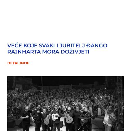
VEČE KOJE SVAKI LJUBITELJ ĐANGO
RAJNHARTA MORA DOŽIVJETI
DETALJNIJE