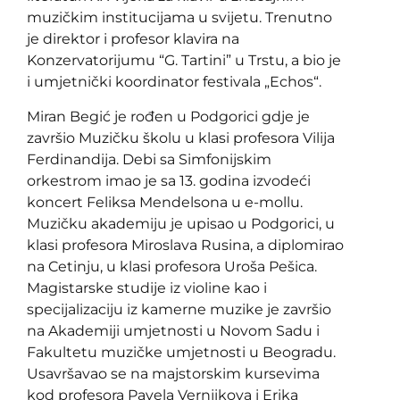
muzičkim institucijama u svijetu. Trenutno
je direktor i profesor klavira na
Konzervatorijumu “G. Tartini” u Trstu, a bio je
i umjetnički koordinator festivala „Echos“.
Miran Begić je rođen u Podgorici gdje je
završio Muzičku školu u klasi profesora Vilija
Ferdinandija. Debi sa Simfonijskim
orkestrom imao je sa 13. godina izvodeći
koncert Feliksa Mendelsona u e-mollu.
Muzičku akademiju je upisao u Podgorici, u
klasi profesora Miroslava Rusina, a diplomirao
na Cetinju, u klasi profesora Uroša Pešica.
Magistarske studije iz violine kao i
specijalizaciju iz kamerne muzike je završio
na Akademiji umjetnosti u Novom Sadu i
Fakultetu muzičke umjetnosti u Beogradu.
Usavršavao se na majstorskim kursevima
kod profesora Pavela Vernjikova i Erika