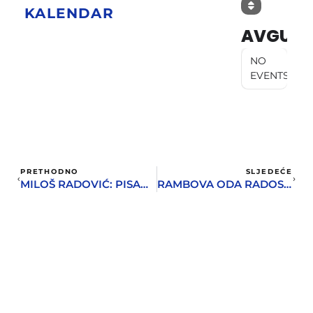
KALENDAR
AVGUST
NO
EVENTS
PRETHODNO
SLJEDEĆE
MILOŠ RADOVIĆ: PISANJE JE BILO U MENI I PRIPREMALO SE DA ME POTPUNO PREOVLADA I PREUZME
RAMBOVA ODA RADOSTI