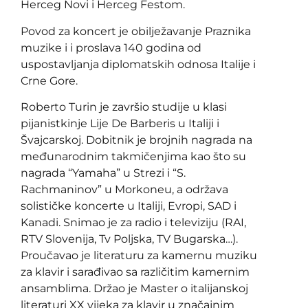
Herceg Novi i Herceg Festom.
Povod za koncert je obilježavanje Praznika
muzike i i proslava 140 godina od
uspostavljanja diplomatskih odnosa Italije i
Crne Gore.
Roberto Turin je završio studije u klasi
pijanistkinje Lije De Barberis u Italiji i
Švajcarskoj. Dobitnik je brojnih nagrada na
međunarodnim takmičenjima kao što su
nagrada “Yamaha” u Strezi i “S.
Rachmaninov” u Morkoneu, a održava
solističke koncerte u Italiji, Evropi, SAD i
Kanadi. Snimao je za radio i televiziju (RAI,
RTV Slovenija, Tv Poljska, TV Bugarska…).
Proučavao je literaturu za kamernu muziku
za klavir i sarađivao sa različitim kamernim
ansamblima. Držao je Master o italijanskoj
literaturi XX vijeka za klavir u značajnim