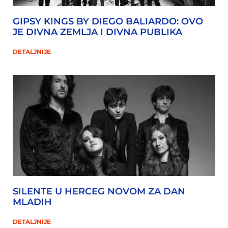
GIPSY KINGS BY DIEGO BALIARDO: OVO
JE DIVNA ZEMLJA I DIVNA PUBLIKA
DETALJNIJE
SILENTE U HERCEG NOVOM ZA DAN
MLADIH
DETALJNIJE