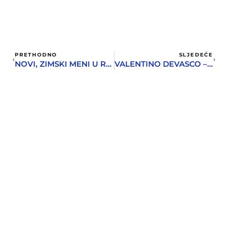
PRETHODNO
SLJEDEĆE
NOVI, ZIMSKI MENI U RESTORANU HOTELA LAZURE
VALENTINO DEVASCO – NOMAD SA ČARANGOM STIŽE U HERCEG NOVI