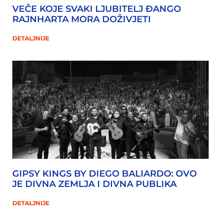
VEČE KOJE SVAKI LJUBITELJ ĐANGO
RAJNHARTA MORA DOŽIVJETI
DETALJNIJE
GIPSY KINGS BY DIEGO BALIARDO: OVO
JE DIVNA ZEMLJA I DIVNA PUBLIKA
DETALJNIJE