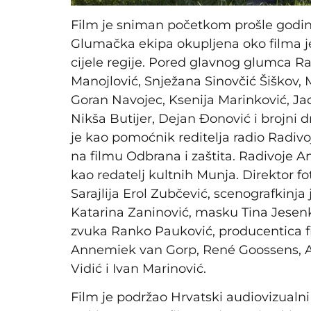
Film je sniman početkom prošle godine
Glumačka ekipa okupljena oko filma j
cijele regije. Pored glavnog glumca 
Manojlović, Snježana Sinovčić Šiškov, 
Goran Navojec, Ksenija Marinković, Jad
Nikša Butijer, Dejan Đonović i brojni 
je kao pomoćnik reditelja radio Radivoj
na filmu Odbrana i zaštita. Radivoje A
kao redatelj kultnih Munja. Direktor fo
Sarajlija Erol Zubčević, scenografkinja
Katarina Zaninović, masku Tina Jesenk
zvuka Ranko Pauković, producentica f
Annemiek van Gorp, René Goossens, A
Vidić i Ivan Marinović.
Film je podržao Hrvatski audiovizualni