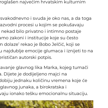
proglašen najvećim hrvatskim kulturnim
 svakodnevno i svuda je oko nas, a da toga
erazvodni procesi u kojim se pokušavaju
e nekad bilo privatno i intimno postaje
amo zakoni i institucije koje su često
dolaze’ rekao je Bobo Jelčić, koji se
 u najdublje emocije glumaca i iznijeti to na
rističan autorski potpis.
javanje glavnog lika Marka, kojeg tumači
 Dijete je dodijeljeno majci na
n dobiju jednaku količinu vremena koje će
i glavnog junaka, a birokratska i
ju ionako tešku emocionalnu situaciju.