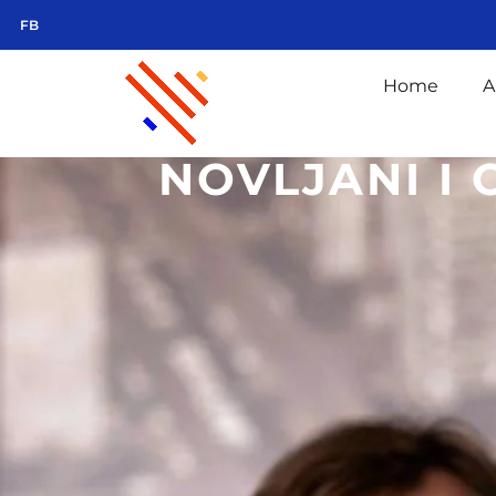
FB
Home
A
NOVLJANI I