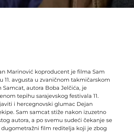
van Marinović koproducent je filma Sam
eru 11. avgusta u zvaničnom takmičarskom
 Samcat, autora Boba Jelčića, je
enom tepihu sarajevskog festivala 11.
ojaviti i hercegnovski glumac Dejan
 ekipe. Sam samcat stiže nakon izuzetno
istog autora, a po svemu sudeći čekanje se
i dugometražni film reditelja koji je zbog