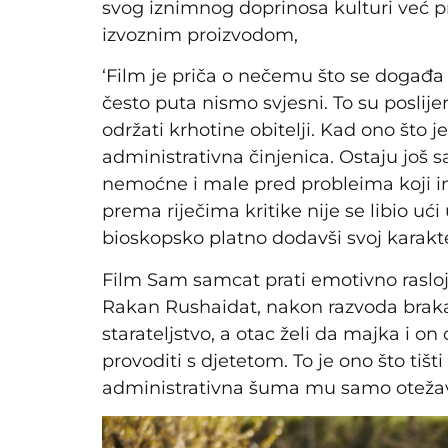
svog iznimnog doprinosa kulturi već 
izvoznim proizvodom,
‘Film je priča o nečemu što se događa
često puta nismo svjesni. To su poslij
održati krhotine obitelji. Kad ono što j
administrativna činjenica. Ostaju još s
nemoćne i male pred probleima koji im 
prema riječima kritike nije se libio ući
bioskopsko platno dodavši svoj karakte
Film Sam samcat prati emotivno raslo
Rakan Rushaidat, nakon razvoda braka.
starateljstvo, a otac želi da majka i o
provoditi s djetetom. To je ono što tišt
administrativna šuma mu samo otežava