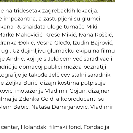
 na tridesetak zagrebačkih lokacija.
e impozantna, a zastupljeni su glumci
Rakana Rushaidata uloge tumače Miki
Marko Makovičić, Krešo Mikić, Ivana Roščić,
ranka Đokić, Vesna Glođo, Izudin Bajrović,
drugi. Uz dojmljivu glumačku ekipu na filmu
e Andrić, koji je s Jelčićem već sarađivao i
ndrić je domaćoj publici možda poznatiji
tografije je takođe Jelčićev stalni saradnik
 je Željka Burić, dizajn kostima potpisuje
ović, motažer je Vladimir Gojun, dizajner
ilma je Zdenka Gold, a koproducenti su
lem Babić, Nataša Damnjanović, Vladimir
 centar, Holandski filmski fond, Fondacija