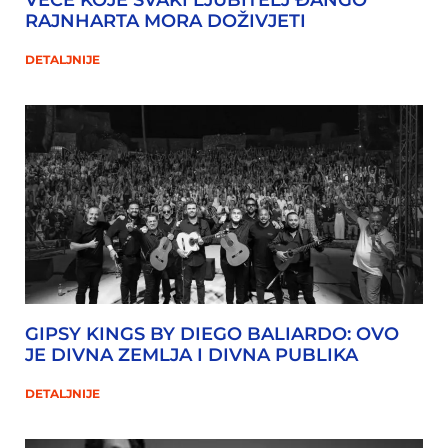
VEČE KOJE SVAKI LJUBITELJ ĐANGO
RAJNHARTA MORA DOŽIVJETI
DETALJNIJE
GIPSY KINGS BY DIEGO BALIARDO: OVO
JE DIVNA ZEMLJA I DIVNA PUBLIKA
DETALJNIJE