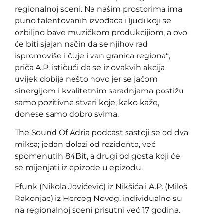
regionalnoj sceni. Na našim prostorima ima
puno talentovanih izvođača i ljudi koji se
ozbiljno bave muzičkom produkcijiom, a ovo
će biti sjajan način da se njihov rad
ispromoviše i čuje i van granica regiona“,
priča A.P. ističući da se iz ovakvih akcija
uvijek dobija nešto novo jer se jačom
sinergijom i kvalitetnim saradnjama postižu
samo pozitivne stvari koje, kako kaže,
donese samo dobro svima.
The Sound Of Adria podcast sastoji se od dva
miksa; jedan dolazi od rezidenta, već
spomenutih 84Bit, a drugi od gosta koji će
se mijenjati iz epizode u epizodu.
Ffunk (Nikola Jovićević) iz Nikšića i A.P. (Miloš
Rakonjac) iz Herceg Novog. individualno su
na regionalnoj sceni prisutni već 17 godina.