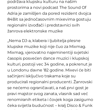
podržava klupsku kulturu na našim
prostorima a novi podcast The Sound Of
Adria je zamišljen da pored rezident dvojca
84Bit sa jednočasovnim mixevima gostuju
regionalni izvođači i predstavnici svih
žanrova elektronske muzike
,,Nema DJ-a, klabera i ljubitelja plesne
klupske muzike koji nije čuo za Mixmag.
Mixmag, vjerovatno najeminentiji svjetski
časopis posvećen dance muzici i klupskoj
kulturi, postoji vec 34 godine, a pokrenut je
u Londonu davne ‘82 godine. Mixevi će biti
sačinjeni isključivo trakama koje su
producirali regionalni producenti. Žanrovski
se nećemo ograničavati, a naš prvi gost je
pravi majstor svog zanata, vlasnik sad već
renomiranih etiketa i čovjek koga zasigurno
čeka svijetla budućnost – kralj Disco & Funk