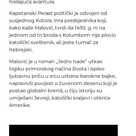
hodajuća avantura.
Kapetanski Perast politički je odvojen od
susjednog Kotora. Ima predsjednika koji,
kako kaže Malović, tvrdi da 1492. g. ni na
jednom od tri broda s Kolumbom nije plovio
katolički sveštenik, ali jeste tumač za
hebrejski.
Malović je u roman „Jedro nade“ utkao
logiku primorskog načina života i ispleo
ljubavnu priču u srcu urbane barokne bajke,
napravivši povijest o čuvenom dezenu koji je
postao globalni brend, u čiju istoriju su
umiješani Jevreji, katolički kraljevi i otkriće
Amerike.