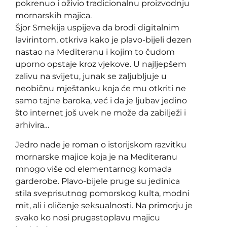
pokrenuo i oživio tradicionalnu proizvodnju
mornarskih majica.
Šjor Smekija uspijeva da brodi digitalnim
lavirintom, otkriva kako je plavo-bijeli dezen
nastao na Mediteranu i kojim to čudom
uporno opstaje kroz vjekove. U najljepšem
zalivu na svijetu, junak se zaljubljuje u
neobičnu mještanku koja će mu otkriti ne
samo tajne baroka, već i da je ljubav jedino
što internet još uvek ne može da zabilježi i
arhivira…
Jedro nade je roman o istorijskom razvitku
mornarske majice koja je na Mediteranu
mnogo više od elementarnog komada
garderobe. Plavo-bijele pruge su jedinica
stila sveprisutnog pomorskog kulta, modni
mit, ali i oličenje seksualnosti. Na primorju je
svako ko nosi prugastoplavu majicu