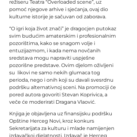
režiseru Teatra “Overloaded scene”, uz
pomoć njegove arhive i sjećanja, ovaj dio
kulturne istorije je sačuvan od zaborava.
“O igri koja život znači” je dragocjen putokaz
svim budućim amaterskim i profesionalnim
pozorištima, kako se snagom volje i
entuzijazmom, i kada nema novčanih
sredstava mogu napraviti uspješne
pozorišne predstave. Ovim djelom oživljeni
su likovi ne samo nekih glumaca tog
perioda, nego i onih koji su davali svesrdnu
podršku alternativnoj sceni. Na promociji će
pored autora govoriti Stevan Koprivica, a
veče će moderirati Dragana Vlaović.
Knjiga je objavljena uz finansijsku podršku
Opštine Herceg Novi, kroz konkurs
Sekretarijata za kulturu i mlade namijenjen
izdavačkoj djelatnosti. Izdavač je Herceg