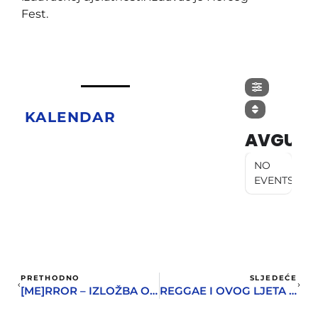
Fest.
KALENDAR
AVGUST
NO
EVENTS
PRETHODNO
SLJEDEĆE
[ME]RROR – IZLOŽBA OLESJE GONSEROVSKE U GALERIJI ALEXANDER
REGGAE I OVOG LJETA NA FORTE MARE