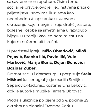
sa savremenom epohom. Osim teme
socijalne pravde, ovo je i jedinstvena priča o
prijateljstvu, snovima, iluzijama kao
neophodnosti opstanka u surovom
okruženju koje marginalizuje drukčije, stare,
bolesne i osobe sa smetnjama u razvoju; o
bijegu u utopiju kao jedinom mjestu na
kojem možemo biti srećni.
U predstavi igraju:
Mišo Obradović, Miloš
Pejović, Branko Ilić, Pavle Ilić, Vule
Marković, Marija Đurić, Dejan Đonović i
Božidar Zuber.
Dramatizaciju i dramaturgiju potpisuje
Stela
Mišković,
scenografiju je uradila Smiljka
Šeparović-Radonjić, kostime Lina Leković,
dok je autorka muzike Tamara Obrovac.
Prodaja ulaznica po cijeni od 5 € počinje 29.
oktobra na blagajni Dvorane Park, u