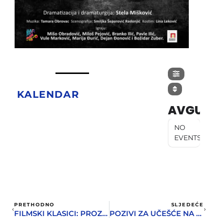
KALENDAR
AVGUST
NO
EVENTS
PRETHODNO
SLJEDEĆE
FILMSKI KLASICI: PROZOR U DVORIŠTE
POZIVI ZA UČEŠĆE NA 20. HLS I IZLAGANJE U GALERIJI JOSIP BEPO BENKOVIĆ