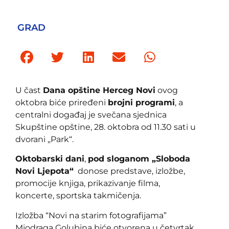
GRAD
U čast
Dana opštine Herceg Novi
ovog
oktobra biće priređeni
brojni programi
, a
centralni događaj je svečana sjednica
Skupštine opštine, 28. oktobra od 11.30 sati u
dvorani „Park“.
Oktobarski dani
,
pod sloganom „Sloboda
Novi Ljepota“
donose predstave, izložbe,
promocije knjiga, prikazivanje filma,
koncerte, sportska takmičenja.
Izložba “Novi na starim fotografijama”
Miodraga Golubina biće otvorena u četvrtak,