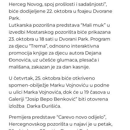
Herceg Novog, spoj prošlosti i sadašnjosti”,
biće dodijeljene 22. oktobra u foajeu Dvorane
Park.
Lutkarska pozorišna predstava “Mali muk” u
izvedbi Mostarskog pozorišta biće prikazana
23. oktobra u 18 sati u Dvorani Park. Program
za djecu “Trema”, odnosno interaktivna
promocija knjige za djecu autora Dejana
Đonovića, uz učešće glumaca, plesača i
mališana, zakazan je za dan kasnije.
U četvrtak, 25. oktobra biće otkriveno
spomen-obilježje Marku Vojnoviću u podne
u ulici Marka Vojnovića, dok će u 19 časova u
Galeriji “Josip Bepo Benković” biti otovrena
izložba Darka Đurišića.
Premijera predstave “Carevo novo odijelo”,
Hercegnovskog pozorišta u najavi je u petak,