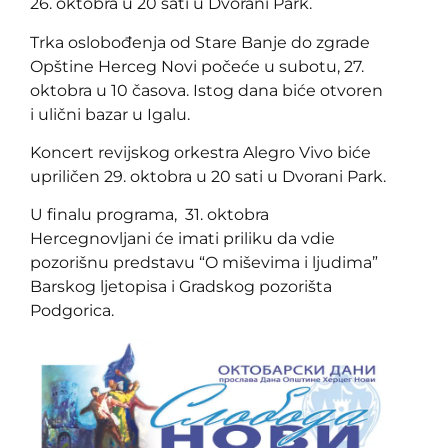
26. oktobra u 20 sati u Dvorani Park.
Trka oslobođenja od Stare Banje do zgrade
Opštine Herceg Novi počeće u subotu, 27.
oktobra u 10 časova. Istog dana biće otvoren
i ulični bazar u Igalu.
Koncert revijskog orkestra Alegro Vivo biće
upriličen 29. oktobra u 20 sati u Dvorani Park.
U finalu programa, 31. oktobra
Hercegnovljani će imati priliku da vdie
pozorišnu predstavu “O miševima i ljudima”
Barskog ljetopisa i Gradskog pozorišta
Podgorica.