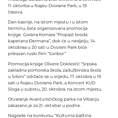
11. oktorba u foajeu Dvorane Park, u 19
časova.
Dan kasnije, na istom mjestu i u istom
terminu, biće organizovana promocija
knjige Gorana Komara “Propast broda
kapetana Đermana”, dok će u nedjelju, 14.
oktobraa u 20 sati u Dvorani Park biće
prikazan ruski film “Soribor”
Promocija knjige Olivere Doklestić “Srpska
zakladna pomorska škola, zadužbinska škola
u Srbini” održaće se u srijedu, 17. oktobra u 19
sati u foajeu Dvorane Park, a Koncert KUD
Sloga u subotu, 20. oktobra, na istom mjestu.
Otvaranje Avanturističkog parka na Vrbanju
zakazano je za 21. oktobar u podne.
Nagrade na konkursu “Kulturna baština