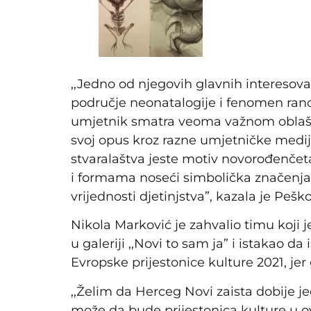
,,Jedno od njegovih glavnih interesovan
područje neonatalogije i fenomen rano
umjetnik smatra veoma važnom oblašću 
svoj opus kroz razne umjetničke medi
stvaralaštva jeste motiv novorođenčeta,
i formama noseći simbolička značenja i
vrijednosti djetinjstva”, kazala je Peško
Nikola Marković je zahvalio timu koji 
u galeriji ,,Novi to sam ja” i istakao da
Evropske prijestonice kulture 2021, jer
,,Želim da Herceg Novi zaista dobije je
može da bude prijestonica kulture u o