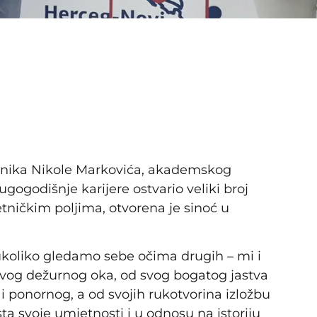
tnika Nikole Markovića, akademskog
dugogodišnje karijere ostvario veliki broj
etničkim poljima, otvorena je sinoć u
 ukoliko gledamo sebe očima drugih – mi i
 svog dežurnog oka, od svog bogatog jastva
 i ponornog, a od svojih rukotvorina izložbu
a svoje umjetnosti i u odnosu na istoriju