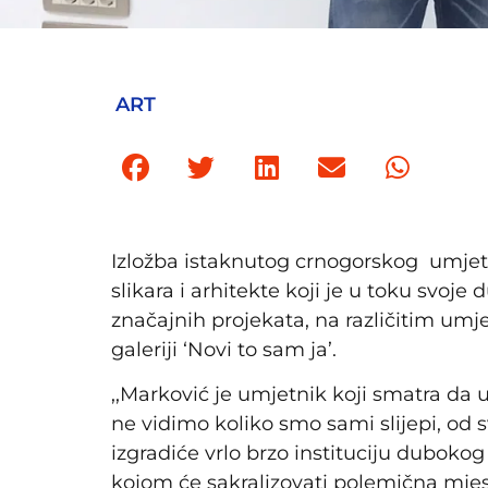
ART
Izložba istaknutog crnogorskog umje
slikara i arhitekte koji je u toku svoje 
značajnih projekata, na različitim umj
galeriji ‘Novi to sam ja’.
,,Marković je umjetnik koji smatra da
ne vidimo koliko smo sami slijepi, od
izgradiće vrlo brzo instituciju dubokog
kojom će sakralizovati polemična mjest