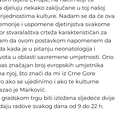
 djeluju nekako zaključane u toj našoj
vrijednostima kulture. Nadam se da će ova
memorije i uspomene djetinjstva svakome
 stvaralaštva crteža karakterističan za
elio sam da ovom postavkom napomenem da
da kada je u pitanju neonatologija i
vota u oblasti savremene umjetnosti. Ono
danas značajan broj evropskih umjetnika
a njoj, što znači da mi iz Crne Gore
ako se ujedinimo i ako te kulturne
kazao je Marković.
 gradskom trgu biti izložena sljedeće dvije
edaju radove svakog dana od 9 do 22 h.