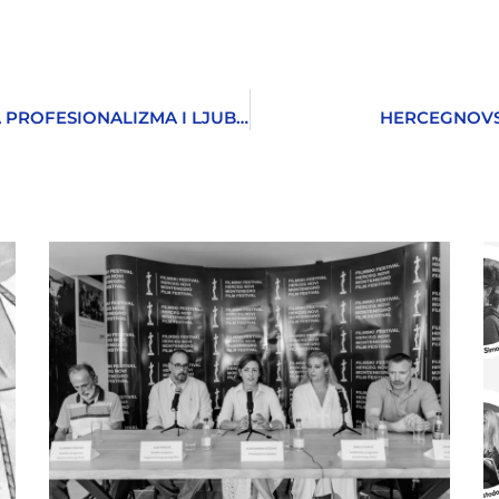
NOVLJANIN U LISINSKOM: OGROMNA DOZA PROFESIONALIZMA I LJUBAVI
HERCEGNOVSK