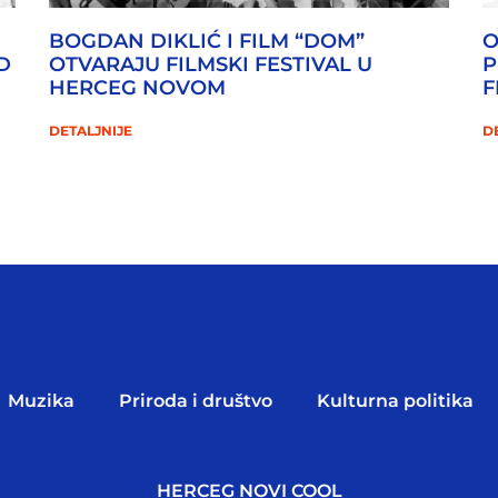
BOGDAN DIKLIĆ I FILM “DOM”
O
D
OTVARAJU FILMSKI FESTIVAL U
P
HERCEG NOVOM
F
DETALJNIJE
D
Muzika
Priroda i društvo
Kulturna politika
HERCEG NOVI COOL