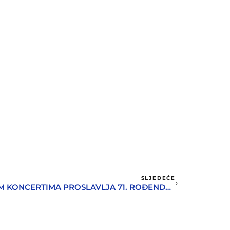
SLJEDEĆE
MUZIČKA ŠKOLA VIRTUELNIM KONCERTIMA PROSLAVLJA 71. ROĐENDAN