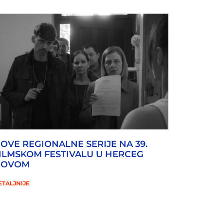
OVE REGIONALNE SERIJE NA 39.
ILMSKOM FESTIVALU U HERCEG
NOVOM
ETALJNIJE