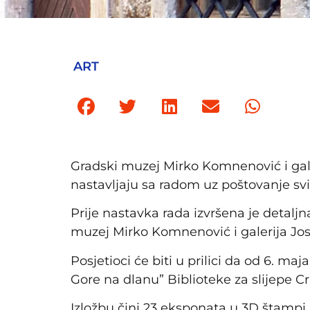
ART
Gradski muzej Mirko Komnenović i gal
nastavljaju sa radom uz poštovanje sv
Prije nastavka rada izvršena je detaljn
muzej Mirko Komnenović i galerija Jo
Posjetioci će biti u prilici da od 6. ma
Gore na dlanu” Biblioteke za slijepe C
Izložbu čini 23 eksponata u 3D štampi 