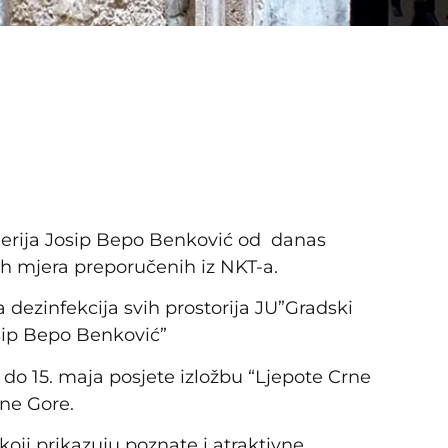
erija Josip Bepo Benković od danas
ih mjera preporučenih iz NKT-a.
a dezinfekcija svih prostorija JU”Gradski
sip Bepo Benković”
ja do 15. maja posjete izložbu “Ljepote Crne
rne Gore.
koji prikazuju poznate i atraktivne