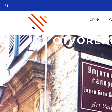
FB
Home
A
OTVORENI