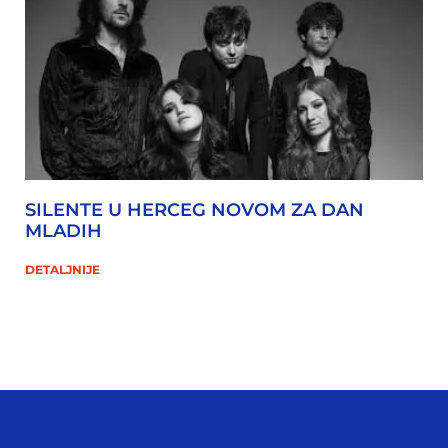
SILENTE U HERCEG NOVOM ZA DAN
MLADIH
DETALJNIJE