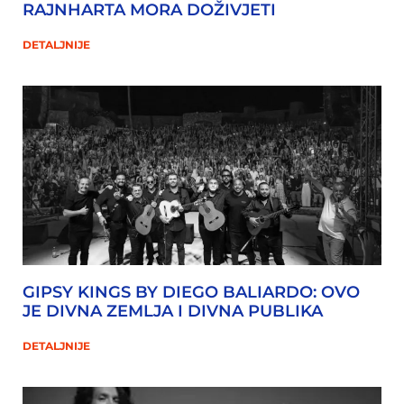
RAJNHARTA MORA DOŽIVJETI
DETALJNIJE
GIPSY KINGS BY DIEGO BALIARDO: OVO
JE DIVNA ZEMLJA I DIVNA PUBLIKA
DETALJNIJE