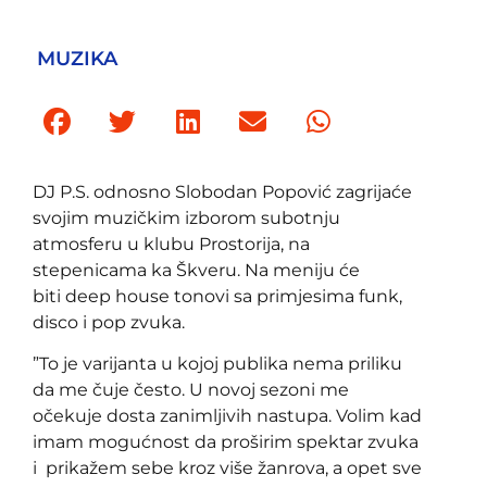
MUZIKA
DJ P.S. odnosno Slobodan Popović zagrijaće
svojim muzičkim izborom subotnju
atmosferu u klubu Prostorija, na
stepenicama ka Škveru. Na meniju će
biti deep house tonovi sa primjesima funk,
disco i pop zvuka.
”To je varijanta u kojoj publika nema priliku
da me čuje često. U novoj sezoni me
očekuje dosta zanimljivih nastupa. Volim kad
imam mogućnost da proširim spektar zvuka
i prikažem sebe kroz više žanrova, a opet sve