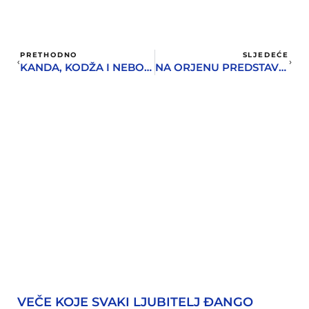
PRETHODNO
SLJEDEĆE
KANDA, KODŽA I NEBOJŠA 3. JULA U HERCEG NOVOM
NA ORJENU PREDSTAVLJENA TEHNIKA GRADNJE „NA SUVO“
VEČE KOJE SVAKI LJUBITELJ ĐANGO