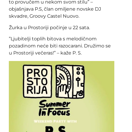
to provučem u nekom svom stilu” –
objašnjava P.S, član omiljene novske DJ
skvadre, Groovy Castel Nuovo.
Žurka u Prostoriji počinje u 22 sata.
”Ljubitelji toplih bitova s melodičnom
pozadinom neće biti razocarani. Družimo se
u Prostoriji večeras!” – kaže P. S.